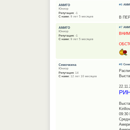
#6
АМИ
АМИГО
Юниор
Репутация:
-1
С нами:
9 лет 5 месяцев
В ПЕ
#7
АМИ
АМИГО
Юниор
ВНИМ
Репутация:
-1
С нами:
9 лет 5 месяцев
ОБСТ
#8
Сем
Семочкина
Юниор
Распи
Репутация:
14
Выста
С нами:
12 лет 10 месяцев
22.11.
РИН
Выста
Kirill
09:30 
Средне
Америк
Америк