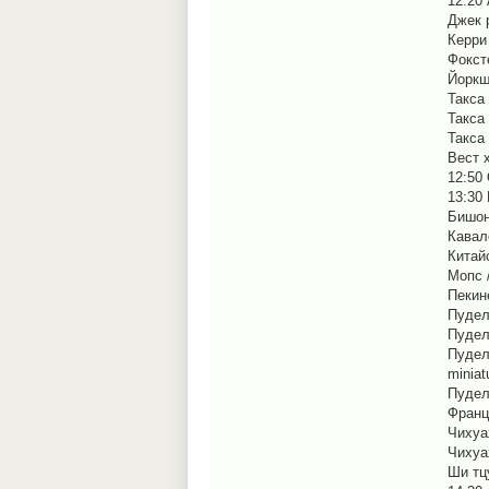
12:20 
Джек р
Керри 
Фоксте
Йоркши
Такса
Такса
Такса
Вест х
12:50
13:30 
Бишон 
Кавале
Китайс
Мопс /
Пекине
Пудел
Пудель
Пудел
miniatu
Пудель
Францу
Чихуа
Чихуах
Ши тцу