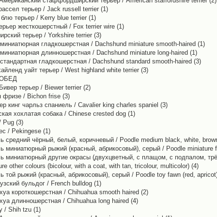
Американский стаффордширский терьер / American staffordshire terrier (2)
ассел терьер / Jack russell terrier (1)
блю терьер / Kerry blue terrier (1)
рьер жесткошерстный / Fox terrier wire (1)
рский терьер / Yorkshire terrier (3)
 миниатюрная гладкошерстная / Dachshund miniature smooth-haired (1)
 миниатюрная длинношерстная / Dachshund miniature long-haired (1)
 стандартная гладкошерстная / Dachshund standard smooth-haired (3)
айленд уайт терьер / West highland white terrier (3)
 ОБЕД
Бивер терьер / Biewer terrier (2)
фризе / Bichon frise (3)
р кинг чарльз спаниель / Cavalier king charles spaniel (3)
кая хохлатая собака / Chinese crested dog (1)
 Pug (3)
с / Pekingese (1)
ь средний чёрный, белый, коричневый / Poodle medium black, white, brown
 миниатюрный рыжий (красный, абрикосовый), серый / Poodle miniature fawn
ь миниатюрный другие окрасы (двухцветный, с плащом, с подпалом, трё
re other colours (bicolour, with a coat, with tan, tricolour, multicolor) (4)
 той рыжий (красный, абрикосовый), серый / Poodle toy fawn (red, apricot),
зский бульдог / French bulldog (1)
хуа короткошерстная / Chihuahua smooth haired (2)
уа длинношерстная / Chihuahua long haired (4)
 / Shih tzu (1)