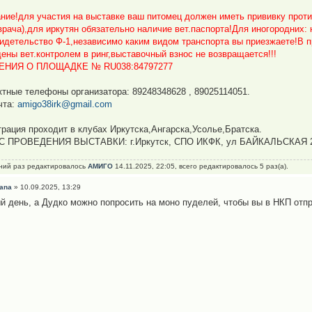
ние!для участия на выставке ваш питомец должен иметь прививку проти
.врача),для иркутян обязательно наличие вет.паспорта!Для иногородних:
видетельство Ф-1,независимо каким видом транспорта вы приезжаете!В 
ены вет.контролем в ринг,выставочный взнос не возвращается!!!
ЕНИЯ О ПЛОЩАДКЕ № RU038:84797277
ктные телефоны организатора: 89248348628 , 89025114051.
чта:
amigo38irk@gmail.com
трация проходит в клубах Иркутска,Ангарска,Усолье,Братска.
С ПРОВЕДЕНИЯ ВЫСТАВКИ: г.Иркутск, СПО ИКФК, ул БАЙКАЛЬСКАЯ 
ний раз редактировалось
АМИГО
14.11.2025, 22:05, всего редактировалось 5 раз(а).
ana
» 10.09.2025, 13:29
й день, а Дудко можно попросить на моно пуделей, чтобы вы в НКП отп