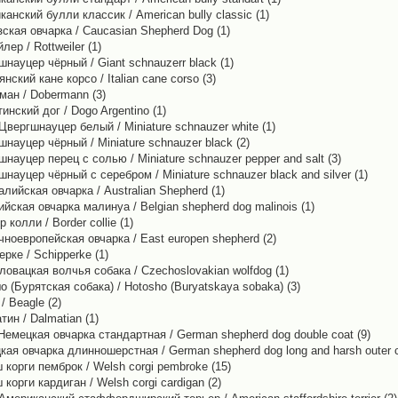
анский булли классик / American bully classic (1)
ская овчарка / Caucasian Shepherd Dog (1)
лер / Rottweiler (1)
науцер чёрный / Giant schnauzerr black (1)
нский кане корсо / Italian cane corso (3)
ман / Dobermann (3)
инский дог / Dogo Argentino (1)
Цвергшнауцер белый / Miniature schnauzer white (1)
науцер чёрный / Miniature schnauzer black (2)
науцер перец с солью / Miniature schnauzer pepper and salt (3)
науцер чёрный с серебром / Miniature schnauzer black and silver (1)
лийская овчарка / Australian Shepherd (1)
йская овчарка малинуа / Belgian shepherd dog malinois (1)
 колли / Border collie (1)
чноевропейская овчарка / East europen shepherd (2)
рке / Schipperke (1)
ловацкая волчья собака / Czechoslovakian wolfdog (1)
 (Бурятская собака) / Hotosho (Buryatskaya sobaka) (3)
/ Beagle (2)
ин / Dalmatian (1)
Немецкая овчарка стандартная / German shepherd dog double coat (9)
кая овчарка длинношерстная / German shepherd dog long and harsh outer c
 корги пемброк / Welsh corgi pembroke (15)
корги кардиган / Welsh corgi cardigan (2)