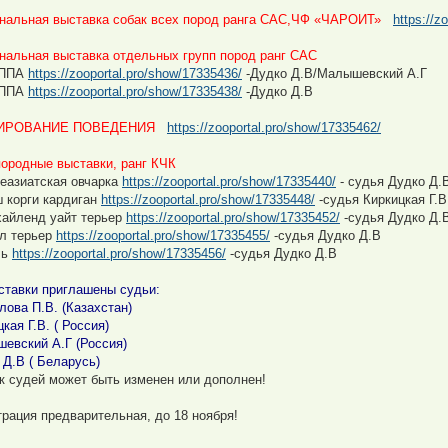
нальная выставка собак всех пород ранга САС,ЧФ «ЧАРОИТ»
https://z
нальная выставка отдельных групп пород ранг САС
УППА
https://zooportal.pro/show/17335436/
-Дудко Д.В/Малышевский А.Г
УППА
https://zooportal.pro/show/17335438/
-Дудко Д.В
ИРОВАНИЕ ПОВЕДЕНИЯ
https://zooportal.pro/show/17335462/
ородные выставки, ранг КЧК
еазиатская овчарка
https://zooportal.pro/show/17335440/
- судья Дудко Д.
 корги кардиган
https://zooportal.pro/show/17335448/
-судья Киркицкая Г.В
хайленд уайт терьер
https://zooportal.pro/show/17335452/
-судья Дудко Д.
л терьер
https://zooportal.pro/show/17335455/
-судья Дудко Д.В
ль
https://zooportal.pro/show/17335456/
-судья Дудко Д.В
ставки приглашены судьи:
лова П.В. (Казахстан)
кая Г.В. ( Россия)
евский А.Г (Россия)
 Д.В ( Беларусь)
к судей может быть изменен или дополнен!
трация предварительная, до 18 ноября!