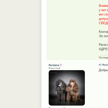
Внима
у вет
вет.с
допущ
СВЕД
Конта
Эл.по
Регис
АДРЕ
Послед
#2
Rusl
Ruslana
Взрослый
Добры