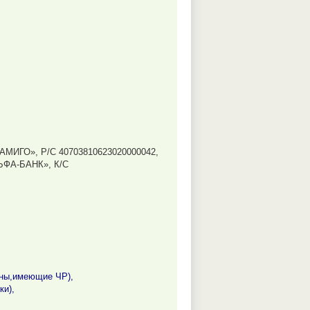
«АМИГО», Р/С 40703810623020000042,
ЬФА-БАНК», К/С
аны,имеющие ЧР),
ки),