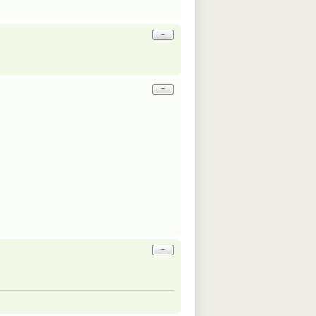
−
−
−