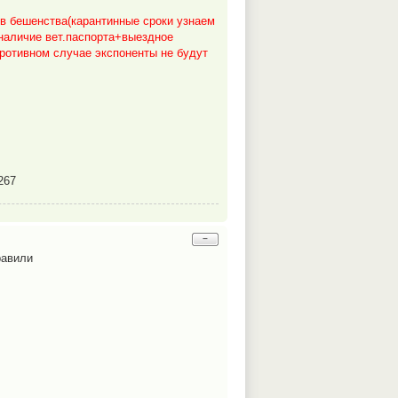
в бешенства(карантинные сроки узнаем
 наличие вет.паспорта+выездное
противном случае экспоненты не будут
267
−
равили