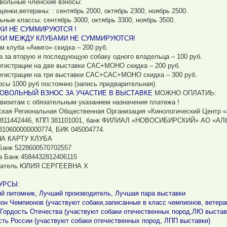
вольные членские взносы:
щенки,ветераны: : сентябрь 2000, октябрь 2300, ноябрь 2500.
ьные классы: сентябрь 3000, октябрь 3300, ноябрь 3500.
КИ НЕ СУММИРУЮТСЯ !
КИ МЕЖДУ КЛУБАМИ НЕ СУММИРУЮТСЯ!
м клуба «Амиго» скидка – 200 руб.
а за вторую и последующую собаку одного владельца – 100 руб.
егистрации на две выставки САС+МОНО скидка – 200 руб.
егистрации на три выставки САС+САС+МОНО скидка – 300 руб.
рсы 1000 руб постоянно (запись предварительная).
ОВОЛЬНЫЙ ВЗНОС ЗА УЧАСТИЕ В ВЫСТАВКЕ
МОЖНО ОПЛАТИЬ:
квизитам с обязательным указанием назначения платежа !
ская Региональная Общественная Организация «Кинологический Центр 
811442446, КПП 381101001, банк ФИЛИАЛ «НОВОСИБИРСКИЙ» АО «АЛ
810600000000774, БИК 045004774.
НА КАРТУ КЛУБА
Банк 5228600570702557
 Банк 4584432812406115
чатель ЮЛИЯ СЕРГЕЕВНА Х
УРСЫ:
й питомник, Лучший производитель, Лучшая пара выставки
он Чемпионов (участвуют собаки,записанные в класс чемпионов, ветер
Гордость Отечества (участвуют собаки отечественных пород,ЛЮ выстав
сть России (участвуют собаки отечественных пород, ЛПП выставки)