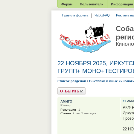
Форум
Пользователи
Информация
Правила форума
ЧаВо/FAQ
Реклама н
Соба
реги
Киноло
22 НОЯБРЯ 2025, ИРКУТС
ГРУПП+ МОНО+ТЕСТИРО
Список разделов
›
Выставки и иные кинолог
Ответить
#1
АМИ
АМИГО
Юниор
РКФ-
Репутация:
-1
Иркут
С нами:
9 лет 5 месяцев
Прово
22 НО