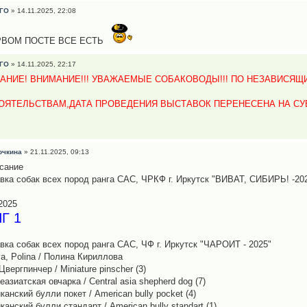
ГО
» 14.11.2025, 22:08
РВОМ ПОСТЕ ВСЕ ЕСТЬ
ГО
» 14.11.2025, 22:17
АНИЕ! ВНИМАНИЕ!!! УВАЖАЕМЫЕ СОБАКОВОДЫ!!! ПО НЕЗАВИСЯ
ОЯТЕЛЬСТВАМ,ДАТА ПРОВЕДЕНИЯ ВЫСТАВОК ПЕРЕНЕСЕНА НА СУББ
очкина
» 21.11.2025, 09:13
сание
вка собак всех пород ранга САС, ЧРКФ г. Иркутск "ВИВАТ, СИБИРЬ! -20
2025
Г 1
вка собак всех пород ранга САС, ЧФ г. Иркутск "ЧАРОИТ - 2025"
ova, Polina / Полина Кириллова
Цвергпинчер / Miniature pinscher (3)
азиатская овчарка / Central asia shepherd dog (7)
анский булли покет / American bully pocket (4)
анский булли стандарт / American bully standart (1)