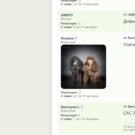
Репутация:
17
С нами:
12 лет 9 месяцев
#3
АМИ
АМИГО
Юниор
Добры
Репутация:
-1
С нами:
9 лет 5 месяцев
#4
Rusl
Ruslana
Взрослый
Спаси
Репутация:
17
С нами:
12 лет 9 месяцев
#5
Викт
Виктория L
Взрослый
САС 2
Репутация:
9
С нами:
7 лет 11 месяцев
Я проси
Он при