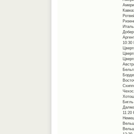
Америк
Кавказ
Ротвей
Ризенш
Италья
Добер
Аргент
10:30 
Цвергш
Цвергш
Цвергш
Австра
Бельги
Бордер
Восто
Схиппе
Чехос
Хотошо
Бигль 
Далмат
11:20 
Немец
Вельш
Вельш 