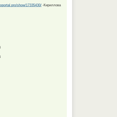
ooportal.pro/show/17335430/
-Кириллова
В
В