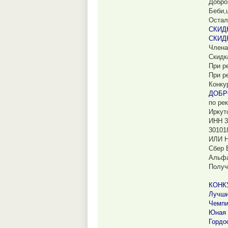
Добро
Беби,
Остал
СКИД
СКИД
Члена
Скидк
При р
При р
Конку
ДОБР
по ре
Иркут
ИНН 3
30101
ИЛИ 
Сбер 
Альфа
Полу
КОНК
Лучши
Чемпи
Юная 
Гордо