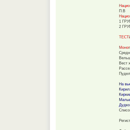
Нацио
П.В
Нацио
1 ГР
2 ГР
ТЕСТ
Моноп
Средн
Вельш
Вест 
Рассе
Пуде
На вы
Кирил
Киркиц
Малыш
Дудко
Списо
Регис