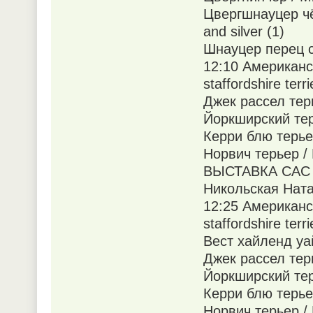
Цвергшнауцер чё
and silver (1)
Шнауцер перец с 
12:10 Американс
staffordshire terri
Джек рассел терье
Йоркширский терье
Керри блю терьер 
Норвич терьер / N
ВЫСТАВКА САС 
Никольская Ната
12:25 Американс
staffordshire terri
Вест хайленд уайт
Джек рассел терье
Йоркширский терье
Керри блю терьер 
Норвич терьер / N