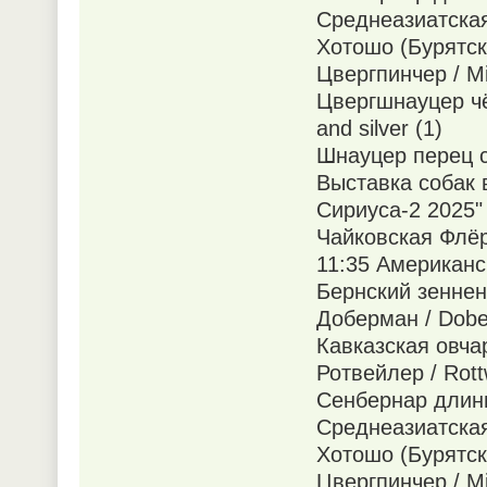
Среднеазиатская 
Хотошо (Бурятска
Цвергпинчер / Min
Цвергшнауцер чё
and silver (1)
Шнауцер перец с 
Выставка собак 
Сириуса-2 2025"
Чайковская Флёр
11:35 Американск
Бернский зенненх
Доберман / Dobe
Кавказская овчар
Ротвейлер / Rottw
Сенбернар длинно
Среднеазиатская 
Хотошо (Бурятска
Цвергпинчер / Min