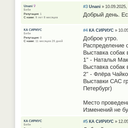
#3
Unani
» 10.09.2025,
Unani
Беби
Добрый день. Ес
Репутация:
1
С нами:
9 лет 8 месяцев
#4
КА СИРИУС
» 10.09
КА СИРИУС
Беби
Доброе утро.
Репутация:
0
С нами:
11 месяцев 26 дней
Распределение 
Выставка собак 
1" - Наталья Ма
Выставка собак 
2" - Флёра Чайк
Выставки САС гр
Петербург)
Место проведени
Изменений не бу
#5
КА СИРИУС
» 12.09
КА СИРИУС
Беби