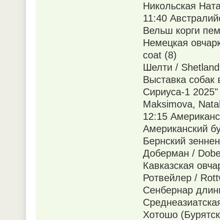
Никольская Ната
11:40 Австралийс
Вельш корги пемб
Немецкая овчарк
coat (8)
Шелти / Shetland
Выставка собак 
Сириуса-1 2025"
Maksimova, Nata
12:15 Американск
Американский бул
Бернский зенненх
Доберман / Dobe
Кавказская овчар
Ротвейлер / Rottw
Сенбернар длинно
Среднеазиатская 
Хотошо (Бурятска