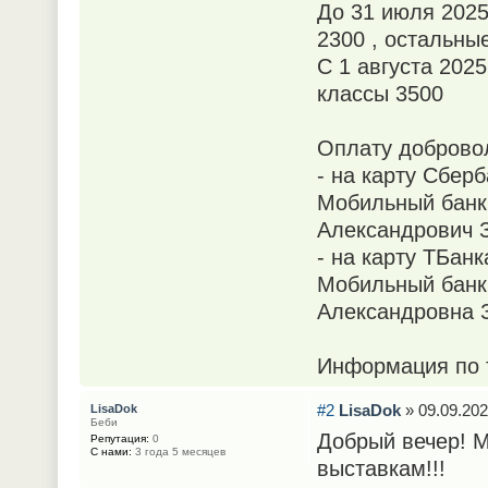
До 31 июля 2025г
2300 , остальны
С 1 августа 2025
классы 3500
Оплату добровол
- на карту Сбер
Мобильный банк 
Александрович З
- на карту ТБан
Мобильный банк 
Александровна З
Информация по т
#2
LisaDok
» 09.09.202
LisaDok
Беби
Добрый вечер! М
Репутация:
0
С нами:
3 года 5 месяцев
выставкам!!!