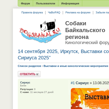
Форум
Пользователи
Информация
Правила форума
ЧаВо/FAQ
Реклама на форуме
Забыли па
Собаки
Байкальского
региона
Кинологический фор
14 сентября 2025, Иркутск, Выставки с
Сириуса 2025"
Список разделов
›
Выставки и иные кинологические мероприятия
Ответить
#1
Сириус
» 13.08.2025
Сириус
Беби
Репутация:
0
С нами:
11 месяцев 27 дней