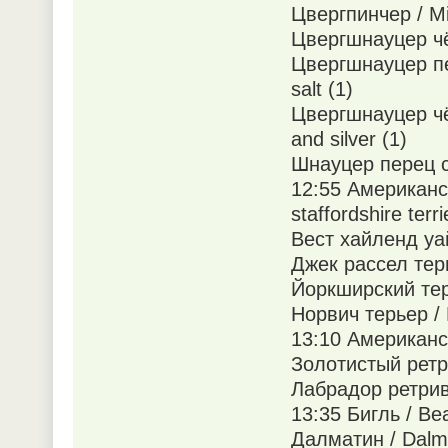
Цвергпинчер / Min
Цвергшнауцер чёр
Цвергшнауцер пе
salt (1)
Цвергшнауцер чё
and silver (1)
Шнауцер перец с 
12:55 Американс
staffordshire terri
Вест хайленд уайт
Джек рассел терье
Йоркширский терье
Норвич терьер / N
13:10 Американск
Золотистый ретри
Лабрадор ретриве
13:35 Бигль / Bea
Далматин / Dalma