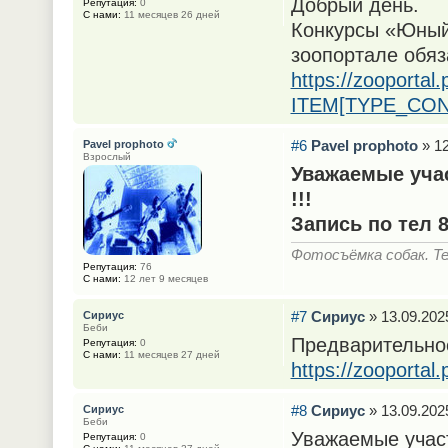
Добрый день.
Репутация:
0
С нами:
11 месяцев 26 дней
Конкурсы «Юный 
зоопортале обяз
https://zooporta
ITEM[TYPE_CONT
#6
Pavel prophoto
» 12
Pavel prophoto
Взрослый
Уважаемые учас
!!!
Запись по тел 
Фотосъёмка собак. Тел
Репутация:
76
С нами:
12 лет 9 месяцев
#7
Сириус
» 13.09.2025
Сириус
Беби
Предварительно
Репутация:
0
С нами:
11 месяцев 27 дней
https://zooporta
#8
Сириус
» 13.09.2025
Сириус
Беби
Уважаемые участ
Репутация:
0