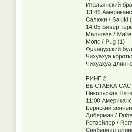
Итальянский бракк
13:45 Американск
Салюки / Saluki (
14:05 Бивер терье
Мальтезе / Malte
Мопс / Pug (1)
Французский буль
Чихуахуа коротко
Чихуахуа длиннош
РИНГ 2
ВЫСТАВКА САС 
Никольская Ната
11:00 Американск
Бернский зенненх
Доберман / Dobe
Ротвейлер / Rottw
Сенбернар длинно