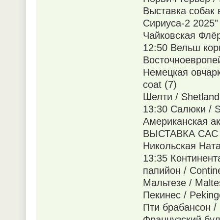
Выставка собак 
Сириуса-2 2025"
Чайковская Флёр
12:50 Вельш корг
Восточноевропейс
Немецкая овчарк
coat (7)
Шелти / Shetland
13:30 Салюки / Sa
Американская аки
ВЫСТАВКА САС 
Никольская Ната
13:35 Континент
папийон / Continen
Мальтезе / Malte
Пекинес / Peking
Пти брабансон / 
Французский буль