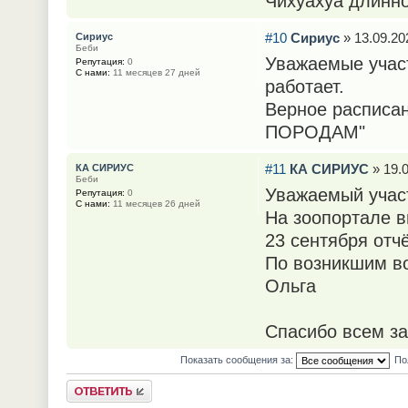
Чихуахуа длиннош
#10
Сириус
» 13.09.20
Сириус
Беби
Уважаемые участ
Репутация:
0
С нами:
11 месяцев 27 дней
работает.
Верное расписан
ПОРОДАМ"
#11
КА СИРИУС
» 19.0
КА СИРИУС
Беби
Уважаемый участ
Репутация:
0
С нами:
11 месяцев 26 дней
На зоопортале в
23 сентября отч
По возникшим во
Ольга
Спасибо всем за
Показать сообщения за:
По
Ответить