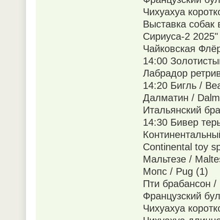
Чихуахуа коротко
Выставка собак 
Сириуса-2 2025"
Чайковская Флёр
14:00 Золотистый
Лабрадор ретриве
14:20 Бигль / Bea
Далматин / Dalma
Итальянский бракк
14:30 Бивер терье
Континентальный
Continental toy sp
Мальтезе / Malte
Мопс / Pug (1)
Пти брабансон / 
Французский буль
Чихуахуа коротко