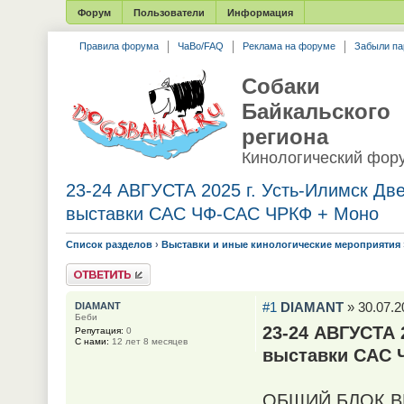
Форум
Пользователи
Информация
Правила форума
ЧаВо/FAQ
Реклама на форуме
Забыли па
Собаки
Байкальского
региона
Кинологический фор
23-24 АВГУСТА 2025 г. Усть-Илимск Дв
выставки САС ЧФ-САС ЧРКФ + Моно
Список разделов
›
Выставки и иные кинологические мероприятия
Ответить
#1
DIAMANT
» 30.07.2
DIAMANT
Беби
23-24 АВГУСТА 
Репутация:
0
С нами:
12 лет 8 месяцев
выставки САС 
ОБЩИЙ БЛОК В