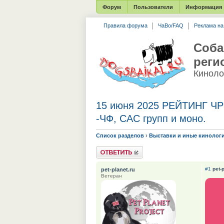
Форум
Пользователи
Информация
Правила форума
ЧаВо/FAQ
Реклама н
Соба
реги
Киноло
15 июня 2025 РЕЙТИНГ ЧР
-ЧФ, САС групп и моно.
Список разделов
›
Выставки и иные кинолог
Ответить
#1
pet-
pet-planet.ru
Ветеран