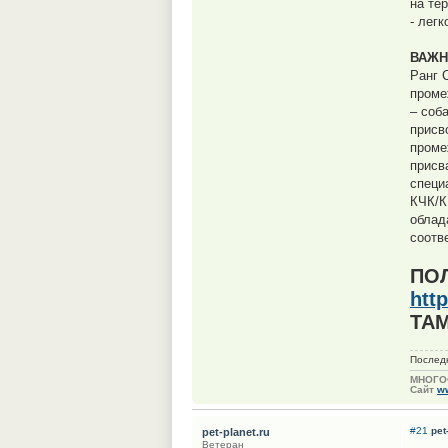
на те
- лег
ВАЖН
Ранг 
проме
– соб
присв
проме
присв
специ
КЧК/К
облад
соотве
ПО
htt
ТАМ
Послед
МНОГО
Сайт
ww
#21
pet
pet-planet.ru
Ветеран