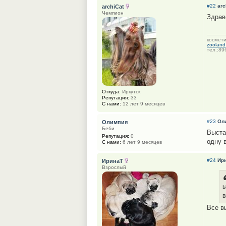
#22
arc
archiCat
Чемпион
Здрав
космети
zooland.
тел.:8
Откуда:
Иркутск
Репутация:
33
С нами:
12 лет 9 месяцев
#23
Ол
Олимпия
Беби
Выста
Репутация:
0
одну 
С нами:
6 лет 9 месяцев
#24
Ир
ИринаТ
Взрослый
ы
в
Все в