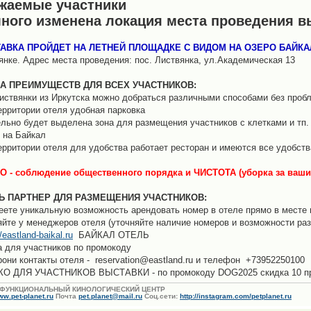
жаемые участники
ного изменена локация места проведения в
АВКА ПРОЙДЕТ НА ЛЕТНЕЙ ПЛОЩАДКЕ С ВИДОМ НА ОЗЕРО БАЙКА
янке. Адрес места проведения: пос. Листвянка, ул.Академическая 13
А ПРЕИМУЩЕСТВ ДЛЯ ВСЕХ УЧАСТНИКОВ:
Листвянки из Иркутска можно добраться различными способами без проб
территории отеля удобная парковка
ельно будет выделена зона для размещения участников с клетками и тп.
 на Байкал
территории отеля для удобства работает ресторан и имеются все удобств
 - соблюдение общественного порядка и ЧИСТОТА (уборка за вашим
Ь ПАРТНЕР ДЛЯ РАЗМЕЩЕНИЯ УЧАСТНИКОВ:
еете уникальную возможность арендовать номер в отеле прямо в месте 
яйте у менеджеров отеля (уточняйте наличие номеров и возможности раз
//eastland-baikal.ru
БАЙКАЛ ОТЕЛЬ
а для участников по промокоду
рони контакты отеля - reservation@eastland.ru и телефон +73952250100
О ДЛЯ УЧАСТНИКОВ ВЫСТАВКИ - по промокоду DOG2025 скидка 10 п
ФУНКЦИОНАЛЬНЫЙ КИНОЛОГИЧЕСКИЙ ЦЕНТР
w.pet-planet.ru
Почта
pet.planet@mail.ru
Соц.сети:
http://instagram.com/petplanet.ru