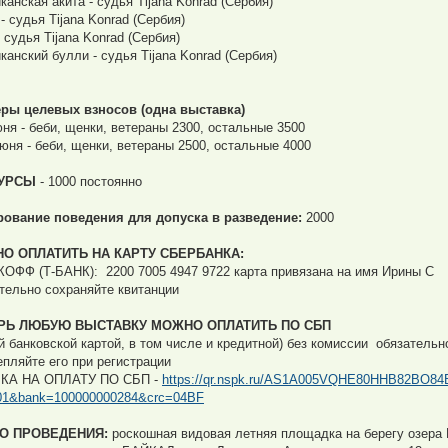
канская акита - судья Tijana Konrad (Сербия)
- судья Tijana Konrad (Сербия)
- судья Tijana Konrad (Сербия)
канский булли - судья Tijana Konrad (Сербия)
ры целевых взносов (одна выставка)
юня - беби, щенки, ветераны 2300, остальные 3500
июня - беби, щенки, ветераны 2500, остальные 4000
УРСЫ
- 1000 постоянно
рование поведения для допуска в разведение:
2000
О ОПЛАТИТЬ НА КАРТУ СБЕРБАНКА:
ОФФ (Т-БАНК): 2200 7005 4947 9722 карта привязана на имя Ирины С
тельно сохраняйте квитанции
РЬ ЛЮБУЮ ВЫСТАВКУ МОЖНО ОПЛАТИТЬ ПО СБП
й банковской картой, в том числе и кредитной) без комиссии обязательн
епляйте его при регистрации
КА НА ОПЛАТУ ПО СБП -
https://qr.nspk.ru/AS1A005VQHE80HHB82BO
01&bank=100000000284&crc=04BF
О ПРОВЕДЕНИЯ:
роскошная видовая летняя площадка на берегу озера