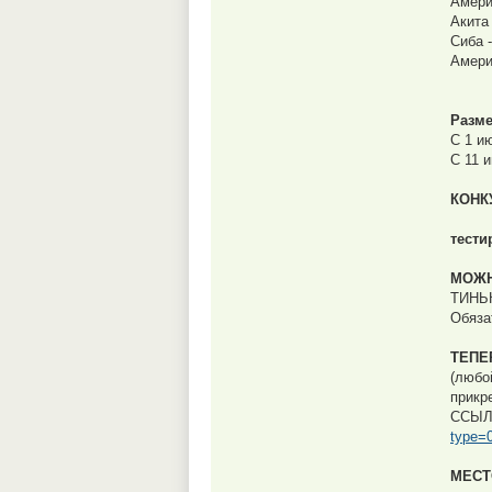
Амери
Акита 
Сиба 
Амери
Разме
С 1 и
С 11 
КОНК
тести
МОЖН
ТИНЬК
Обяза
ТЕПЕ
(любо
прикр
ССЫЛ
type=
МЕСТ