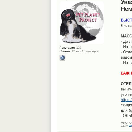
Ува
Нем
ВЫСТ
Листв
МАСС
- До 
- На 
Репутация:
137
С нами:
12 лет 10 месяцев
- Отд
видом
- На 
ВАЖНО
ОТЕЛ
вы им
уточн
https:
скидк
для б
ТОЛЬК
МНОГО
Сайт
ww