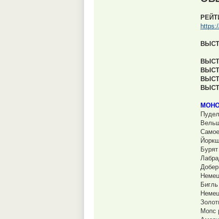
РЕЙТ
https:
ВЫСТ
ВЫСТА
ВЫСТА
ВЫСТА
ВЫСТА
МОНО
Пудел
Вельш
Самое
Йоркш
Бурят
Лабра
Добер
Немец
Бигль
Немец
Золот
Мопс 