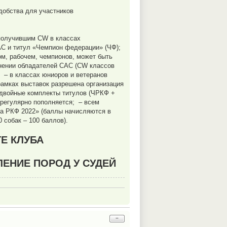
удобства для участников
 получившим CW в классах
АС и титул «Чемпион федерации» (ЧФ);
ом, рабочем, чемпионов, может быть
внении обладателей CAC (CW классов
; – в классах юниоров и ветеранов
амках выставок разрешена организация
ы двойные комплекты титулов (ЧРКФ +
егулярно пополняется; – всем
ка РКФ 2022» (баллы начисляются в
0 собак – 100 баллов).
Е КЛУБА
ЛЕНИЕ ПОРОД У СУДЕЙ
−