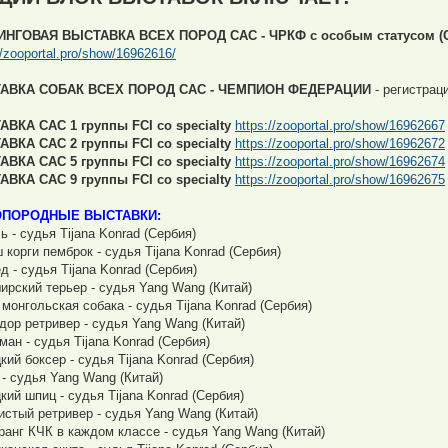
ИНГОВАЯ ВЫСТАВКА ВСЕХ ПОРОД САС - ЧРКФ с особым статусом (С
//zooportal.pro/show/16962616/
АВКА СОБАК ВСЕХ ПОРОД САС - ЧЕМПИОН ФЕДЕРАЦИИ
- регистрац
ВКА САС 1 группы FCI со specialty
https://zooportal.pro/show/16962667
ВКА САС 2 группы FCI со specialty
https://zooportal.pro/show/16962672
ВКА САС 5 группы FCI со specialty
https://zooportal.pro/show/16962674
ВКА САС 9 группы FCI со specialty
https://zooportal.pro/show/16962675
ПОРОДНЫЕ ВЫСТАВКИ:
ь - судья Tijana Konrad (Сербия)
 корги пемброк - судья Tijana Konrad (Сербия)
д - судья Tijana Konrad (Сербия)
ирский терьер - судья Yang Wang (Китай)
 монгольская собака - судья Tijana Konrad (Сербия)
дор ретривер - судья Yang Wang (Китай)
ман - судья Tijana Konrad (Сербия)
кий боксер - судья Tijana Konrad (Сербия)
 - судья Yang Wang (Китай)
кий шпиц - судья Tijana Konrad (Сербия)
истый ретривер - судья Yang Wang (Китай)
ранг КЧК в каждом классе - судья Yang Wang (Китай)