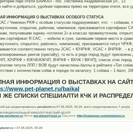
рритории парк отеля БАЙКАЛ - пос. Листвянка Академическая ул., 13
ко найти и добраться, удобная парковка прямо на территории отеля, все 
АЯ ИНФОРМАЦИЯ О ВЫСТАВКАХ ОСОБОГО СТАТУСА
CAC / Чемпион РКФ с особым статусом подразумевает, что: – собакам,
жуточном, открытом, рабочем, чемпионов, присваивается сертификат С
акам, получившим оценку «отлично 2» в классах промежуточном, открыт
оен сертификат R.CAC; – кобелю и суке, занявшим первое место в сра
жуточного, открытого, рабочего, чемпионов), присваивается титул ЧРКФ
аиваются соответственно титулы JCAC + ЮЧРКФ, VCAC + ВЧРКФ; – в р
ализированных рингов (specialty), то есть в ряде пород будут присвоен
ЧП, ЮЧРКФ + ЮКЧК/ЮКЧП, ВЧРКФ + ВКЧК / ВКЧП); список этих пород р
ателям титула ЛПП / BOB будут начислены баллы в рейтинге «Топ соба
тствии с количеством собак в породе по каталогу: 1 собака – 1 балл, 10
ЛНАЯ ИНФОРМАЦИЯ О ВЫСТАВКАХ НА САЙТ
ps://www.pet-planet.ru/baikal
 ЖЕ СПИСКИ СПЕШИАЛТИ КЧК И РАСПРЕДЕ
ний раз редактировалось
pet-planet.ru
07.06.2025, 05:26, всего редактировалось 7 раз(а).
ФУНКЦИОНАЛЬНЫЙ КИНОЛОГИЧЕСКИЙ ЦЕНТР
w.pet-planet.ru
Почта
pet.planet@mail.ru
Соц.сети:
http://instagram.com/petplanet.ru
-planet.ru
» 07.06.2025, 05:26