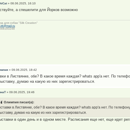
hiCat
» 08.06.2025, 16:10
ствуйте, а спешелити для Йорков возможно
ка для собак "Silk Creation"
irk@mail.ru
9648193248
импия
» 09.06.2025, 18:42
вки в Листвянке, обе? В какое время каждая? whats app'а нет. По теле
выставку, думаю на какую из них зарегистрироваться.
инаТ
» 09.06.2025, 19:46
Олимпия писал(а):
ставки в Листвянке, обе? В какое время каждая? whats app'а нет. По телеф
ыставку, думаю на какую из них зарегистрироваться.
ыставки в один день и в одном месте. Расписания еще нет, еще идет рег