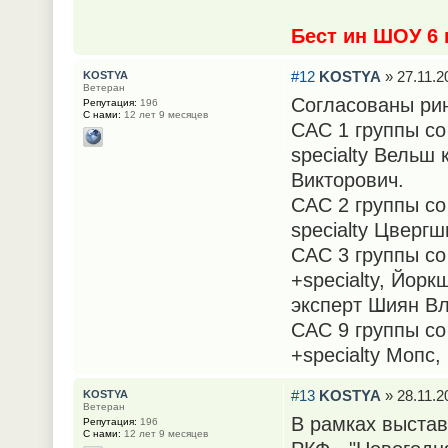
Бест ин ШОУ 6
#12
KOSTYA
» 27.11.2
KOSTYA
Ветеран
Согласованы ринг
Репутация:
196
С нами:
12 лет 9 месяцев
САС 1 группы со 
specialty Вельш
Викторович.
САС 2 группы со 
specialty Цверг
САС 3 группы со 
+specialty, Йор
эксперт Шиян В
САС 9 группы со 
+specialty Мопс
#13
KOSTYA
» 28.11.2
KOSTYA
Ветеран
В рамках выстав
Репутация:
196
С нами:
12 лет 9 месяцев