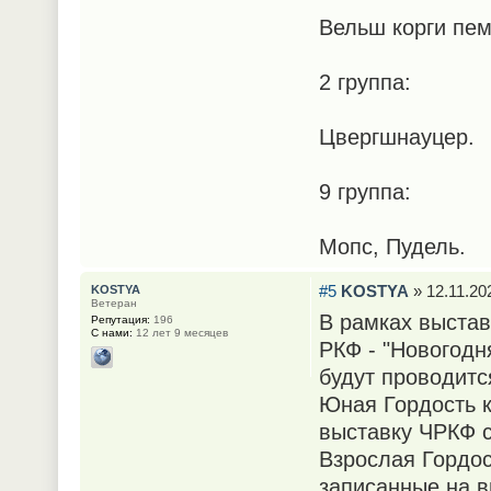
Вельш корги пем
2 группа:
Цвергшнауцер.
9 группа:
Мопс, Пудель.
#5
KOSTYA
» 12.11.202
KOSTYA
Ветеран
В рамках выстав
Репутация:
196
С нами:
12 лет 9 месяцев
РКФ - "Новогодн
будут проводитс
Юная Гордость к
выставку ЧРКФ с
Взрослая Гордос
записанные на в