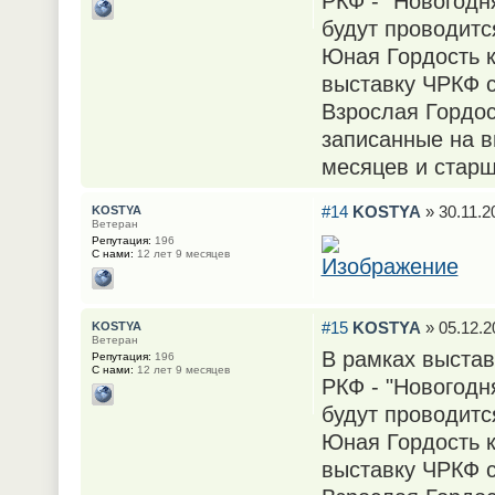
РКФ - "Новогодн
будут проводитс
Юная Гордость к
выставку ЧРКФ с
Взрослая Гордос
записанные на в
месяцев и старш
#14
KOSTYA
» 30.11.2
KOSTYA
Ветеран
Репутация:
196
С нами:
12 лет 9 месяцев
#15
KOSTYA
» 05.12.2
KOSTYA
Ветеран
В рамках выстав
Репутация:
196
С нами:
12 лет 9 месяцев
РКФ - "Новогодн
будут проводитс
Юная Гордость к
выставку ЧРКФ с