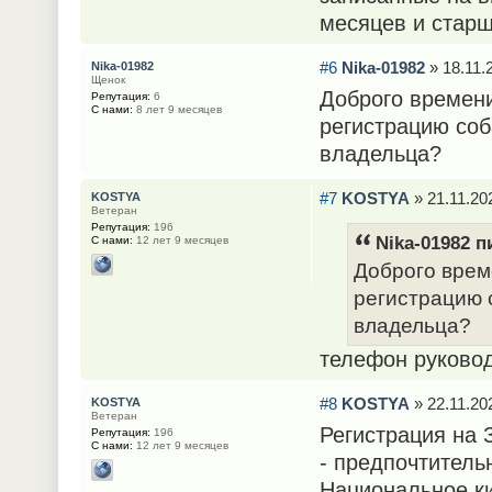
месяцев и старш
#6
Nika-01982
» 18.11.
Nika-01982
Щенок
Доброго времени
Репутация:
6
С нами:
8 лет 9 месяцев
регистрацию соба
владельца?
#7
KOSTYA
» 21.11.20
KOSTYA
Ветеран
Репутация:
196
Nika-01982 п
С нами:
12 лет 9 месяцев
Доброго време
регистрацию с
владельца?
телефон руковод
#8
KOSTYA
» 22.11.20
KOSTYA
Ветеран
Регистрация на
Репутация:
196
С нами:
12 лет 9 месяцев
- предпочтитель
Национальное к