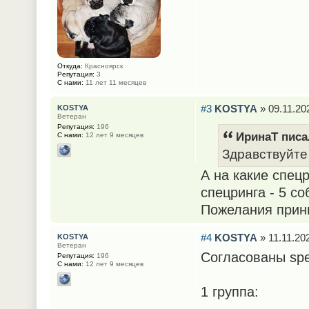
Откуда:
Красноярск
Репутация:
3
С нами:
11 лет 11 месяцев
#3
KOSTYA
» 09.11.20
KOSTYA
Ветеран
Репутация:
196
ИринаТ писал
С нами:
12 лет 9 месяцев
Здравствуйте
А на какие спец
спецринга - 5 со
Пожелания прини
#4
KOSTYA
» 11.11.202
KOSTYA
Ветеран
Согласованы spe
Репутация:
196
С нами:
12 лет 9 месяцев
1 группа: