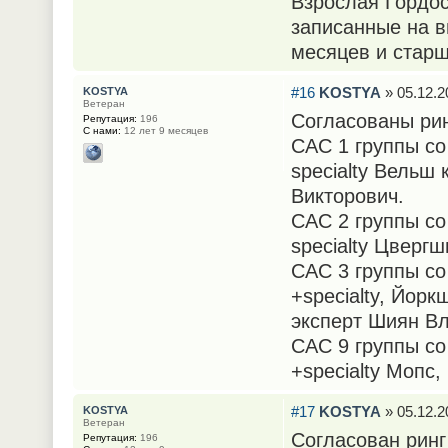
Взрослая Гордос
записанные на в
месяцев и старш
#16
KOSTYA
» 05.12.2
KOSTYA
Ветеран
Согласованы ринг
Репутация:
196
С нами:
12 лет 9 месяцев
САС 1 группы со 
specialty Вельш
Викторович.
САС 2 группы со 
specialty Цверг
САС 3 группы со 
+specialty, Йор
эксперт Шиян В
САС 9 группы со 
+specialty Мопс
#17
KOSTYA
» 05.12.2
KOSTYA
Ветеран
Согласован ринг
Репутация:
196