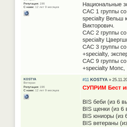
Национальные зо
Репутация:
196
С нами:
12 лет 9 месяцев
САС 1 группы со 
specialty Вельш
Викторович.
САС 2 группы со 
specialty Цверг
САС 3 группы со 
+specialty, экс
САС 9 группы со 
+specialty Мопс
#11
KOSTYA
» 25.11.2
KOSTYA
Ветеран
СУПРИМ Бест и
Репутация:
196
С нами:
12 лет 9 месяцев
BIS беби (из 6 в
BIS щенки (из 6 
BIS юниоры (из 
BIS ветераны (из