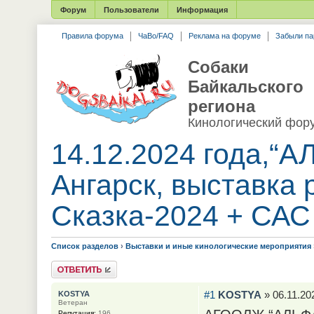
Форум
Пользователи
Информация
Правила форума
ЧаВо/FAQ
Реклама на форуме
Забыли па
Собаки
Байкальского
региона
Кинологический фор
14.12.2024 года,“АЛ
Ангарск, выставка
Сказка-2024 + САС
Список разделов
›
Выставки и иные кинологические мероприятия
Ответить
#1
KOSTYA
» 06.11.20
KOSTYA
Ветеран
Репутация:
196