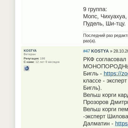
9 группа:
Мопс, Чихуахуа,
Пудель, Ши-тцу.
Последний раз редак
раз(а).
#47
KOSTYA
» 28.10.2
KOSTYA
Ветеран
РКФ согласовал 
Репутация:
196
С нами:
12 лет 9 месяцев
МОНОПОРОДНЫЕ 
Бигль -
https://z
классе - экспер
Бигль).
Вельш корги кар
Прозоров Дмитр
Вельш корги пем
-эксперт Шилов
Далматин -
http