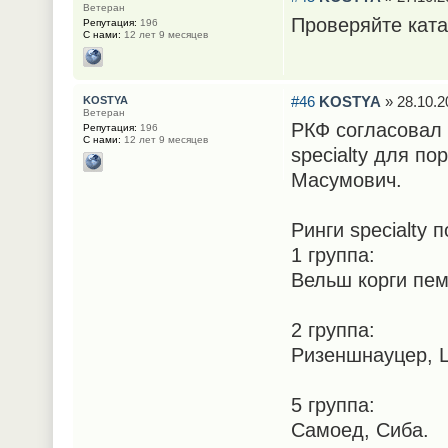
Ветеран
Проверяйте ката
Репутация:
196
С нами:
12 лет 9 месяцев
#46
KOSTYA
» 28.10.2
KOSTYA
Ветеран
РКФ согласовал 
Репутация:
196
С нами:
12 лет 9 месяцев
specialty для п
Масумович.
Ринги specialty
1 группа:
Вельш корги пем
2 группа:
Ризеншнауцер, 
5 группа:
Самоед, Сиба.