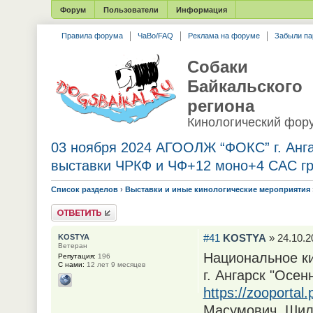
Форум
Пользователи
Информация
Правила форума
ЧаВо/FAQ
Реклама на форуме
Забыли па
Собаки
Байкальского
региона
Кинологический фор
03 ноября 2024 АГООЛЖ “ФОКС” г. Анга
выставки ЧРКФ и ЧФ+12 моно+4 САС г
Список разделов
›
Выставки и иные кинологические мероприятия
Ответить
#41
KOSTYA
» 24.10.2
KOSTYA
Ветеран
Национальное к
Репутация:
196
С нами:
12 лет 9 месяцев
г. Ангарск "Осен
https://zooportal
Масумович. Шил