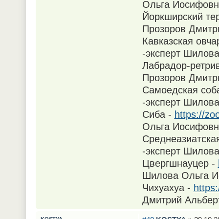
Ольга Иосифовн
Йоркширский те
Прозоров Дмитр
Кавказская овча
-эксперт Шилов
Лабрадор-ретри
Прозоров Дмитр
Самоедская соб
-эксперт Шилов
Сиба -
https://z
Ольга Иосифовн
Среднеазиатская
-эксперт Шилов
Цвергшнауцер -
Шилова Ольга И
Чихуахуа -
https
Дмитрий Альбер