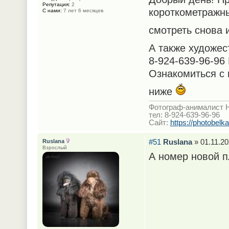
Репутация:
2
короткометражны
С нами:
7 лет 6 месяцев
смотреть снова 
А также художе
8-924-639-96-96
Ознакомиться с 
ниже
Фотограф-анималист 
тел: 8-924-639-96-96
Сайт:
https://photobelka
#51
Ruslana
» 01.11.20
Ruslana
Взрослый
А номер новой п