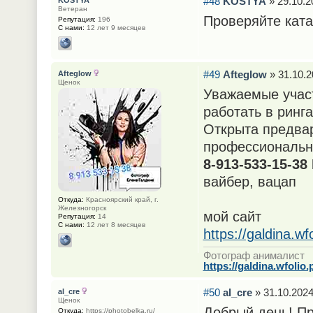
#48
KOSTYA
» 29.10.2
KOSTYA
Ветеран
Проверяйте ката
Репутация:
196
С нами:
12 лет 9 месяцев
#49
Afteglow
» 31.10.2
Afteglow
Щенок
Уважаемые учас
работать в ринг
Открыта предвар
профессиональны
8-913-533-15-38
вайбер, вацап
Откуда:
Красноярский край, г.
Железногорск
мой сайт
Репутация:
14
С нами:
12 лет 8 месяцев
https://galdina.wf
Фотограф анималист
https://galdina.wfolio.
#50
al_cre
» 31.10.2024
al_cre
Щенок
Добрый день! Пр
Откуда:
https://photobelka.ru/