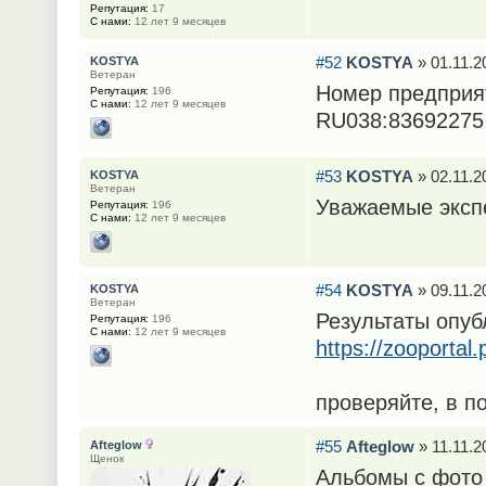
Репутация:
17
С нами:
12 лет 9 месяцев
#52
KOSTYA
» 01.11.2
KOSTYA
Ветеран
Номер предприят
Репутация:
196
С нами:
12 лет 9 месяцев
RU038:83692275
#53
KOSTYA
» 02.11.2
KOSTYA
Ветеран
Уважаемые эксп
Репутация:
196
С нами:
12 лет 9 месяцев
#54
KOSTYA
» 09.11.2
KOSTYA
Ветеран
Результаты опуб
Репутация:
196
С нами:
12 лет 9 месяцев
https://zooportal
проверяйте, в п
#55
Afteglow
» 11.11.2
Afteglow
Щенок
Альбомы с фото 