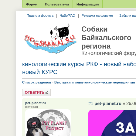
Форум
Пользователи
Информация
Правила форума
ЧаВо/FAQ
Реклама на форуме
Забыли па
Собаки
Байкальского
региона
Кинологический фор
кинологические курсы РКФ - новый набо
новый КУРС
Список разделов
›
Выставки и иные кинологические мероприятия
Ответить
#1
pet-planet.ru
» 26.0
pet-planet.ru
Ветеран