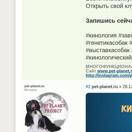
Открыть свой к
Запишись сейч
#кинология #зав
#генетикасобак 
#выставкасобак 
#кинологический
МНОГОФУНКЦИОНА
Сайт
www.pet-planet.
http://instagram.com/p
#2
pet-planet.ru
» 28.1
pet-planet.ru
Ветеран