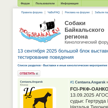
Форум
Пользователи
Информация
Правила форума
ЧаВо/FAQ
Реклама на форуме
Забыли па
Собаки
Байкальского
региона
Кинологический фор
13 сентября 2025 большой блок выстав
тестирование поведения
Список разделов
›
Выставки и иные кинологические мероприятия
Ответить
#1
Centavra.Angarsk
»
Centavra.Angarsk
Юниор
FCI-РКФ-ОАНК
13.09.2025 АГО
судьи: Гертруда
Наталья Тихонов