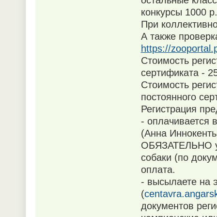
остальные клас
конкурсы 1000 р
При коллективно
А также проверк
https://zooporta
Стоимость регис
сертификата - 2
Стоимость регис
постоянного сер
Регистрация пре
- оплачивается 
(Анна Иннокенть
ОБЯЗАТЕЛЬНО ук
собаки (по доку
оплата.
- высылаете на 
(
centavra.angar
документов реги