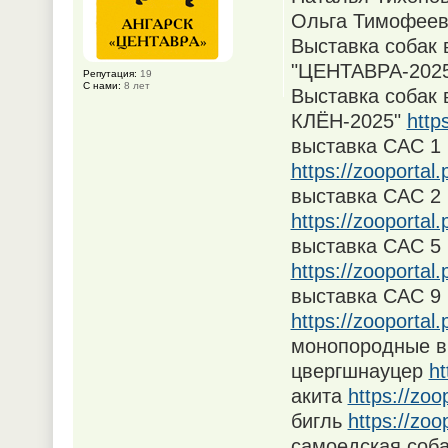
Ольга Тимофеев
Выставка собак 
"ЦЕНТАВРА-202
Репутация:
19
С нами:
8 лет
Выставка собак 
КЛЁН-2025"
http
выставка САС 1 
https://zooporta
выставка САС 2 
https://zooporta
выставка CAC 5 
https://zooporta
выставка САС 9 
https://zooporta
монопородные в
цвергшнауцер
ht
акита
https://zo
бигль
https://zo
самоедская соб