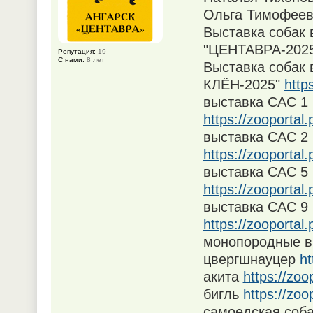
Ольга Тимофеев
Выставка собак 
"ЦЕНТАВРА-202
Репутация:
19
С нами:
8 лет
Выставка собак 
КЛЁН-2025"
http
выставка САС 1 
https://zooporta
выставка САС 2 
https://zooporta
выставка CAC 5 
https://zooporta
выставка САС 9 
https://zooporta
монопородные в
цвергшнауцер
ht
акита
https://zo
бигль
https://zo
самоедская соб