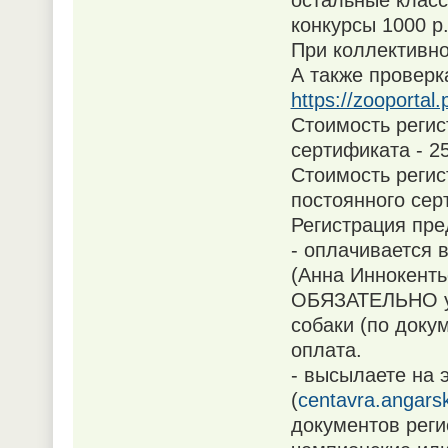
остальные клас
конкурсы 1000 р
При коллективно
А также проверк
https://zooporta
Стоимость регис
сертификата - 2
Стоимость регис
постоянного сер
Регистрация пре
- оплачивается 
(Анна Иннокенть
ОБЯЗАТЕЛЬНО ук
собаки (по доку
оплата.
- высылаете на 
(
centavra.angar
документов реги