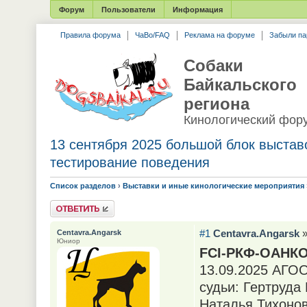
Форум
Пользователи
Информация
Правила форума
ЧаВо/FAQ
Реклама на форуме
Забыли па
Собаки
Байкальского
региона
Кинологический фор
13 сентября 2025 большой блок выстав
тестирование поведения
Список разделов
›
Выставки и иные кинологические мероприятия
Ответить
#1
Centavra.Angarsk
»
Centavra.Angarsk
Юниор
FCI-РКФ-ОАНК
13.09.2025 АГО
судьи: Гертруда
Наталья Тихонов