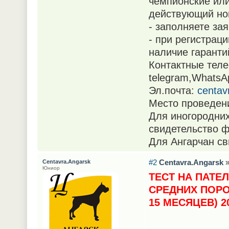
чемпионские или
действующий но
- заполняете за
- при регистра
наличие гаранти
Контактные теле
telegram,WhatsA
Эл.почта:
centav
Место проведени
Для иногородних
свидетельство ф
Для Ангарчан св
#2
Centavra.Angarsk
»
Centavra.Angarsk
Юниор
ТЕСТ НА ПАТЕ
СРЕДНИХ ПОРО
15 МЕСЯЦЕВ) 20