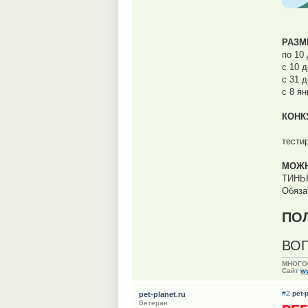
РАЗМ
по 10
с 10 
с 31 
с 8 я
КОНК
тести
МОЖН
ТИНЬК
Обяза
​П
ВО
МНОГО
Сайт
ww
#2
pet-
pet-planet.ru
Ветеран