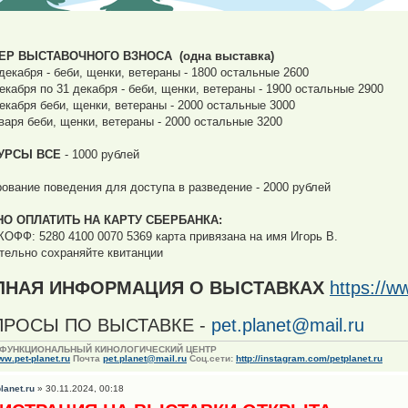
ЕР ВЫСТАВОЧНОГО ВЗНОСА (одна выставка)
 декабря - беби, щенки, ветераны - 1800 остальные 2600
декабря по 31 декабря - беби, щенки, ветераны - 1900 остальные 2900
декабря беби, щенки, ветераны - 2000 остальные 3000
нваря беби, щенки, ветераны - 2000 остальные 3200
УРСЫ ВСЕ
- 1000 рублей
рование поведения для доступа в разведение - 2000 рублей
О ОПЛАТИТЬ НА КАРТУ СБЕРБАНКА:
ОФФ: 5280 4100 0070 5369 карта привязана на имя Игорь В.
тельно сохраняйте квитанции
ОЛНАЯ ИНФОРМАЦИЯ О ВЫСТАВКАХ
https://w
ПРОСЫ ПО ВЫСТАВКЕ -
pet.planet@mail.ru
ФУНКЦИОНАЛЬНЫЙ КИНОЛОГИЧЕСКИЙ ЦЕНТР
w.pet-planet.ru
Почта
pet.planet@mail.ru
Соц.сети:
http://instagram.com/petplanet.ru
planet.ru
» 30.11.2024, 00:18