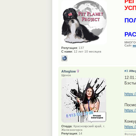
РЕ
УС
ПО
РАС
МНОГО
Сайт
ww
Репутация:
137
С нами:
12 лет 10 месяцев
#3
Afte
Afteglow
Щенок
12.01
Бэсты
https:
Посмо
https:
Конку
Откуда:
Красноярский край, г.
https:
Железногорск
Репутация:
14
Фотогр