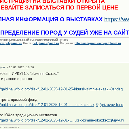
ГИСТРАЦИЯ НА ВЫСТАВКИ ОТКРЫТА
ПЕВАЙТЕ ЗАПИСАТЬСЯ ПО ПЕРВОЙ ЦЕНЕ
ЛНАЯ ИНФОРМАЦИЯ О ВЫСТАВКАХ
https://w
ПРЕДЕЛЕНИЕ ПОРОД У СУДЕЙ УЖЕ НА САЙТ
ФУНКЦИОНАЛЬНЫЙ КИНОЛОГИЧЕСКИЙ ЦЕНТР
w.pet-planet.ru
Почта
pet.planet@mail.ru
Соц.сети:
http://instagram.com/petplanet.ru
glow
» 15.01.2025, 16:36
.2025 г. ИРКУТСК "Зимняя Сказка"
 и разное с рингов
//galdina.wfolio.pro/disk/12-01-2025-12-01-25-irkutsk-zimnie-skazki-0zndzq
треть призовой фонд
//galdina.wfolio.pro/disk/12-01-2025-12-01- ... ie-skazki-zxj6rj/prizovoy-fond
рс ЮХов традиционно бесплатен
//galdina.wfolio.pro/disk/12-01-2025-12-01- ... utsk-zimnie-skazki-zxj6rj/yuhi
аф анималист