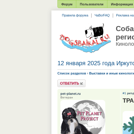
Форум
Пользователи
Информация
Правила форума
ЧаВо/FAQ
Реклама н
Соба
реги
Киноло
12 января 2025 года Ирку
Список разделов
›
Выставки и иные кинолог
Ответить
#1
pet-
pet-planet.ru
Ветеран
ТР