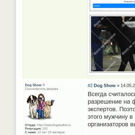
#2
Dog Show
» 14.05.2
Dog Show
Сооснователь форума
Всегда считалос
разрешение на ф
экспертов. Поэт
этого мужчину в 
организаторов в
Откуда:
http://www.dogsbaikal.ru
Репутация:
152
С нами:
12 лет 10 месяцев