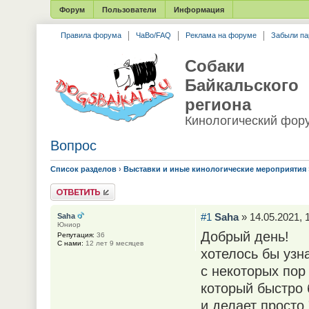
Форум
Пользователи
Информация
Правила форума
ЧаВо/FAQ
Реклама на форуме
Забыли па
Собаки
Байкальского
региона
Кинологический фор
Вопрос
Список разделов
›
Выставки и иные кинологические мероприятия
Ответить
#1
Saha
» 14.05.2021, 
Saha
Юниор
Добрый день!
Репутация:
36
С нами:
12 лет 9 месяцев
хотелось бы узн
с некоторых пор 
который быстро б
и делает просто