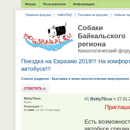
Форум
Пользователи
Информация
Правила форума
ЧаВо/FAQ
Реклама на форуме
Забыли па
Собаки
Байкальского
региона
Кинологический фор
Поездка на Евразию 2019!!! На комфор
автобусе!!!
Список разделов
›
Выставки и иные кинологические мероприятия
Ответить
#1
Betty75rus
» 27.01.
Betty75rus
Беби
Приглаша
Репутация:
0
С нами:
11 лет 6 месяцев
Есть возможнос
автобусе специа