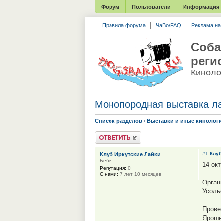
Форум
Пользователи
Информация
Правила форума
ЧаВо/FAQ
Реклама н
Соба
реги
Киноло
Монопородная выставка ла
Список разделов
›
Выставки и иные кинолог
Ответить
#1
Клуб
Клуб Иркутские Лайки
Беби
14 ок
Репутация:
0
С нами:
7 лет 10 месяцев
Орган
Усол
Прове
Ярошен