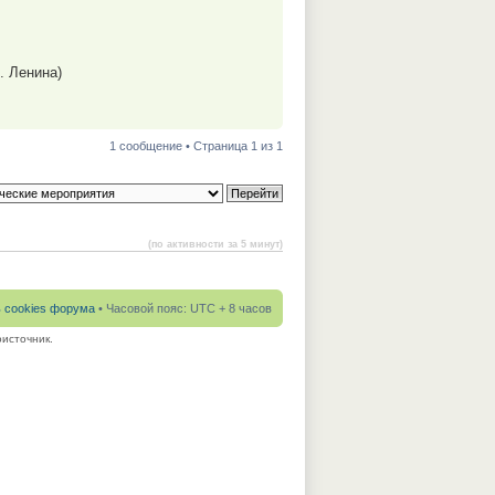
. Ленина)
1 сообщение • Страница 1 из 1
(по активности за 5 минут)
ь cookies форума
• Часовой пояс: UTC + 8 часов
источник.