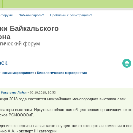
а форуме
Забыли пароль?
Проблемы с регистрацией?
ки Байкальского
она
гический форум
ек.
ические мероприятия
›
Кинологические мероприятия
 Иркутские Лайки
» 06.10.2018, 10:53
тября 2018 года состоится межрайонная монопородная выставка лаек.
изаторы выставки: Иркутская областная общественная организация охо
ьское РОИООООиР.
дение экспертизы на выставке осуществляет экспертная комиссия в сос
ко А.А. - эксперт III категории