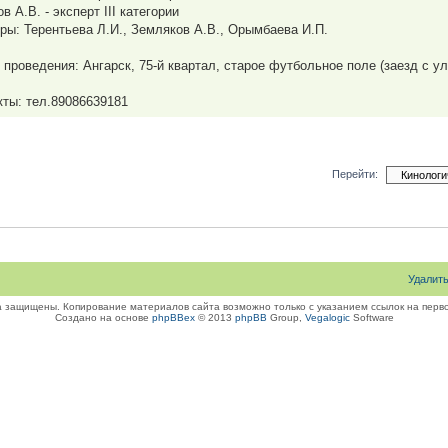
в А.В. - эксперт III категории
ры: Терентьева Л.И., Земляков А.В., Орымбаева И.П.
 проведения: Ангарск, 75-й квартал, старое футбольное поле (заезд с ул
кты: тел.89086639181
Перейти:
Удалит
а защищены. Копирование материалов сайта возможно только с указанием ссылок на перво
Создано на основе
phpBBex
© 2013
phpBB
Group,
Vegalogic
Software