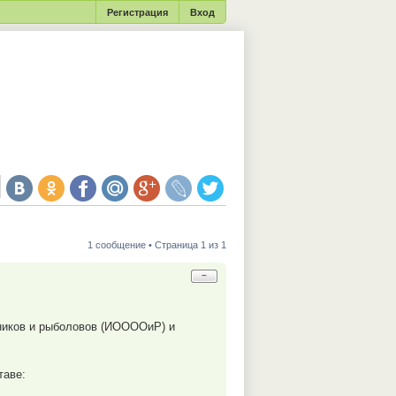
Регистрация
Вход
1 сообщение • Страница 1 из 1
−
тников и рыболовов (ИООООиР) и
таве: