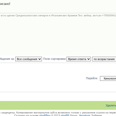
писано!
с есть щенки Среднеазиатских овчарок и Итальянских бракков Тел. вибер, вотсап +795009418
общения за:
Поле сортировки
Перейти:
Удалит
а защищены. Копирование материалов сайта возможно только с указанием ссылок на перво
Создано на основе
phpBBex
© 2013
phpBB
Group,
Vegalogic
Software