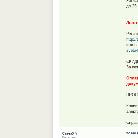
Регис
до 25 
Льгот
Регис
http:/
или н
sveta
СКИД
За ка
Оплат
докум
ПРОС
Копии
элект
Справк
#2
Све
СветаХ
Ветеран