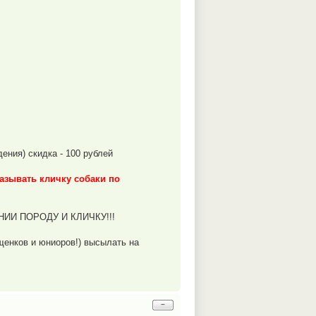
ния) скидка - 100 рублей
казывать кличку собаки по
И ПОРОДУ И КЛИЧКУ!!!
щенков и юниоров!) высылать на
−