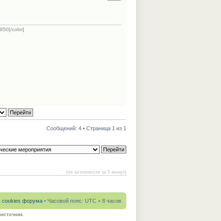
50[/color]
Сообщений: 4 • Страница 1 из 1
(по активности за 5 минут)
ь cookies форума
• Часовой пояс: UTC + 8 часов
источник.