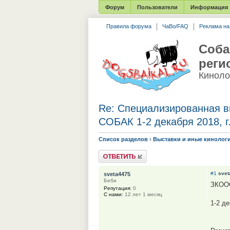
Форум
Пользователи
Информация
Правила форума
ЧаВо/FAQ
Реклама н
Соба
реги
Киноло
Re: Специализированная
СОБАК 1-2 декабря 2018, г
Список разделов
›
Выставки и иные кинолог
Ответить
#1
svet
sveta4475
Беби
ЗКООО
Репутация:
0
С нами:
12 лет 1 месяц
1-2 де