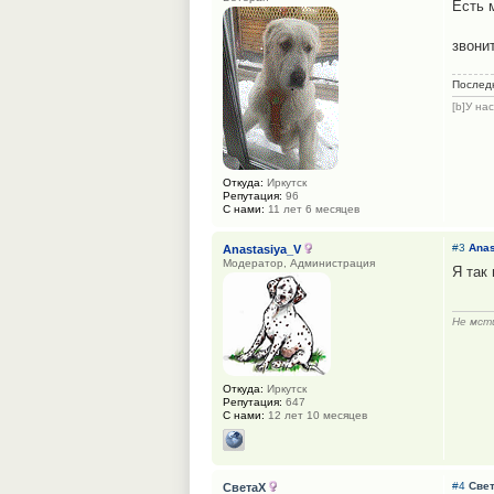
Есть м
звони
Послед
[b]У на
Откуда:
Иркутск
Репутация:
96
С нами:
11 лет 6 месяцев
#3
Anas
Anastasiya_V
Модератор, Администрация
Я так
Не мсти
Откуда:
Иркутск
Репутация:
647
С нами:
12 лет 10 месяцев
#4
Све
СветаХ