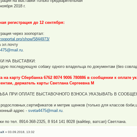
трация на выставки только предварительная
ноября 2018 г.
ная регистрация до 12 сентября:
трация через зоопортал:
/zooportal.pro/show/5844973/
а эл.почту
4475@mail.ru
.
КИ НА ВЫСТАВКИ:
ждую последующую собаку одного владельца по документам (без совладе
а на карту Сбербанка 6762 8074 9006 780886 в сообщении к оплате у
ентам, держатель карты Светлана Сергеевна М
ЬБА ПРИ ОПЛАТЕ ВЫСТАВОЧНОГО ВЗНОСА УКАЗЫВАТЬ В СООБЩЕНИ
 родословных,сертификатов и метрик щенков (только для классов бэби,
ронный адрес -
sveta4475@mail.ru
.
и по тел. 8914-368-2325, 8 914 141 8028 (вайбер, ватсап) Светлана.
таХ
» 03.09.2018, 13:32