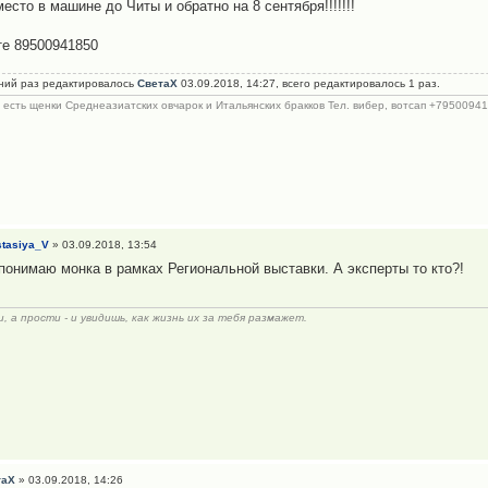
есто в машине до Читы и обратно на 8 сентября!!!!!!!
те 89500941850
ний раз редактировалось
СветаХ
03.09.2018, 14:27, всего редактировалось 1 раз.
с есть щенки Среднеазиатских овчарок и Итальянских бракков Тел. вибер, вотсап +795009418
tasiya_V
» 03.09.2018, 13:54
 понимаю монка в рамках Региональной выставки. А эксперты то кто?!
, а прости - и увидишь, как жизнь их за тебя размажет.
таХ
» 03.09.2018, 14:26