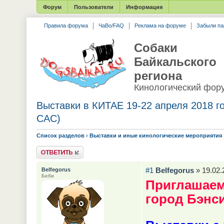
Форум
Пользователи
Информация
Правила форума
ЧаВо/FAQ
Реклама на форуме
Забыли па
Собаки
Байкальского
региона
Кинологический фор
Выставки в КИТАЕ 19-22 апреля 2018 го
CAC)
Список разделов
›
Выставки и иные кинологические мероприятия
Ответить
#1
Belfegorus
» 19.02.
Belfegorus
Беби
Приглашаем 
город Бэнси