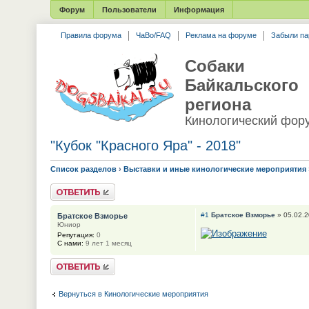
Форум
Пользователи
Информация
Правила форума
ЧаВо/FAQ
Реклама на форуме
Забыли па
Собаки
Байкальского
региона
Кинологический фор
"Кубок "Красного Яра" - 2018"
Список разделов
›
Выставки и иные кинологические мероприятия
Ответить
#1
Братское Взморье
» 05.02.2
Братское Взморье
Юниор
Репутация:
0
С нами:
9 лет 1 месяц
Ответить
Вернуться в Кинологические мероприятия