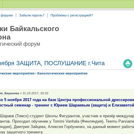
а форуме
Забыли пароль?
Проблемы с регистрацией?
ки Байкальского
она
гический форум
 ноября ЗАЩИТА, ПОСЛУШАНИЕ г.Чита
ические мероприятия
›
Кинологические мероприятия
ия_Баранова
» 11.10.2017, 20:32
по 5 ноября 2017 года на базе Центра профессиональной дрессировки
стный семинар - тренинг с Юрием Шараевым (защита) и Елизавето
Шараев (Томск) студент Школы Фигурантов, участник и призёр междунар
антов. Проходил обучение у Tommi Vanhala (Финляндия), Teemu Parviaine
яндия), Дмитрия Зайцева, Алексея Горбуненко, на данный момент работа
ках защитного тренинга: