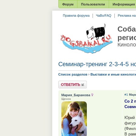
Форум
Пользователи
Информация
Правила форума
ЧаВо/FAQ
Реклама н
Соба
реги
Киноло
Семинар-тренинг 2-3-4-5
Список разделов
›
Выставки и иные кинолог
Ответить
#1
Мар
Мария_Баранова
Щенок
Со 2 
Совме
Юрий 
фигур
(Финл
В рам