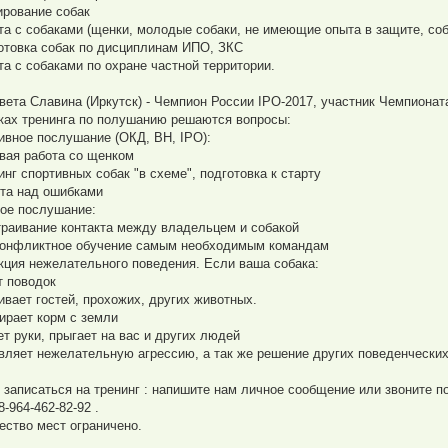
тирование собак
ота с собаками (щенки, молодые собаки, не имеющие опыта в защите, со
готовка собак по дисциплинам ИПО, ЗКС
ота с собаками по охране частной территории.
вета Славина (Иркутск) - Чемпион России IPO-2017, участник Чемпионат
ках тренинга по полушанию решаются вопросы:
ивное послушание (ОКД, BH, IPO):
овая работа со щенком
инг спортивных собак "в схеме", подготовка к старту
ота над ошибками
ое послушание:
траивание контакта между владельцем и собакой
конфликтное обучение самым необходимым командам
кция нежелательного поведения. Если ваша собака:
т поводок
аивает гостей, прохожих, других животных.
бирает корм с земли
ет руки, прыгает на вас и других людей
являет нежелательную агрессию, а так же решение других поведенчески
 записаться на тренинг : напишите нам личное сообщение или звоните по
8-964-462-82-92 .
ество мест ограничено.