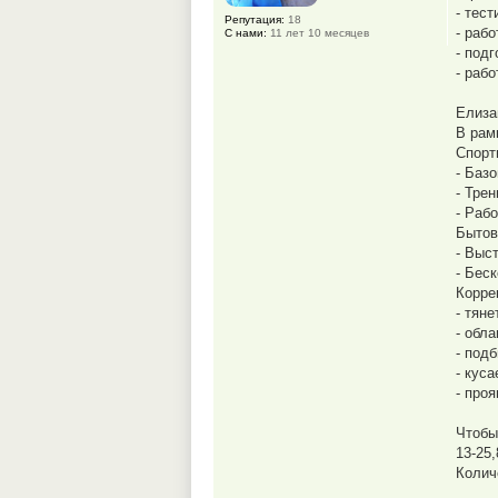
- тес
Репутация:
18
- раб
С нами:
11 лет 10 месяцев
- под
- раб
Елиза
В рам
Спорт
- Баз
- Трен
- Раб
Бытов
- Выс
- Бес
Корре
- тяне
- обл
- под
- куса
- про
Чтобы
13-25,
Колич