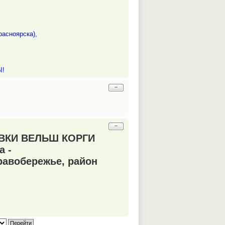
асноярска),
Ы!
−
−
КИ ВЕЛЬШ КОРГИ
а -
равобережье, район