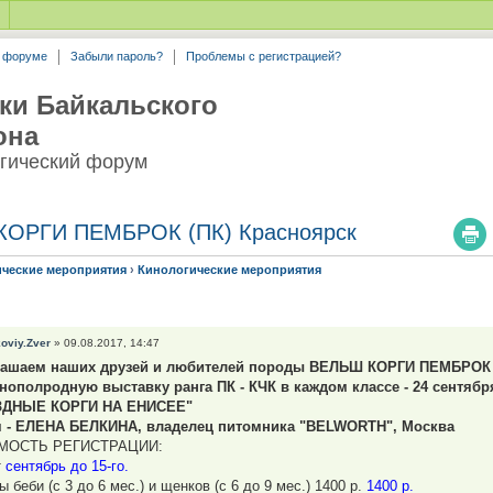
а форуме
Забыли пароль?
Проблемы с регистрацией?
ки Байкальского
она
гический форум
КОРГИ ПЕМБРОК (ПК) Красноярск
ические мероприятия
›
Кинологические мероприятия
oviy.Zver
» 09.08.2017, 14:47
лашаем наших друзей и любителей породы ВЕЛЬШ КОРГИ ПЕМБРОК
нополродную выставку ранга ПК - КЧК в каждом классе - 24 сентября
ЗДНЫЕ КОРГИ НА ЕНИСЕЕ"
 - ЕЛЕНА БЕЛКИНА, владелец питомника "BELWORTH", Москва
МОСТЬ РЕГИСТРАЦИИ:
т
сентябрь до 15-го.
 беби (с 3 до 6 мес.) и щенков (с 6 до 9 мес.) 1400 р.
1400 р.