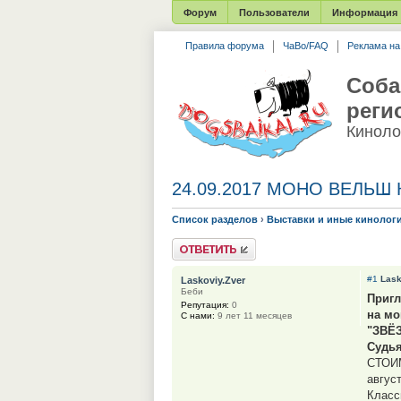
Форум
Пользователи
Информация
Правила форума
ЧаВо/FAQ
Реклама н
Соба
реги
Киноло
24.09.2017 МОНО ВЕЛЬШ 
Список разделов
›
Выставки и иные кинолог
Ответить
#1
Lask
Laskoviy.Zver
Беби
Приг
Репутация:
0
на мо
С нами:
9 лет 11 месяцев
"ЗВЁ
Судья
СТОИ
авгус
Классы