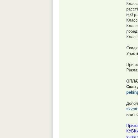
Класс
расст
500 р
Класс
Класс
побед
Класс
Скидк
Участ
При р
Рекла
ОПЛАТ
Скан 
pekin
Допол
skvor
или п
Призо
КУБКИ
участ