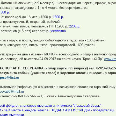
 Домашний любимец (с 9 месяцев) - нестандартная шерсть, прикус, окрас
ановка и награждение с 1 по 4 место, без сертификатов
.
500 р.
 юниоров (с 9 до 18 мес.) 1600 р.
1800 р.
ы промежуточный, открытый, рабочий,
ителей, чемпионов, чемпионов НКП 1900 р.
2200 р.
 ветеранов (с 8 лет) бесплатно
бесплатно
и за вторую и последующих собак одного владельца - 100 рублей.
ие в конкурсе пар, питомников, производителей - 600 рублей.
егистрации на две выставки МОНО и всепородную - скидка на монопород
ма всепордной выставки 24.09.2017 на сайте клуба "Красный Яр"
www.kra
А ПО КАРТЕ СБЕРБАНКА (номер карты по запросу) тел. 8-923-286-15
документа собаки (укажите класс) и корешок оплаты выслать в одно
gese@list.ru
нительная информация о выставке и возможная оплата по гарантийному п
tsova50@mail.ru
о телефону 8-905-974-66-91, Любовь Александровна Скворцова.
вой фонд от спонсоров выставки и питомника "Ласковый Зверь" -
 - за 4 места в каждом классе, ПОДАРКИ И ГИРЛЯНДЫ - победителям, р
никам выставки