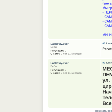
(вне 
Мы пр
- ПЕР
- САМ
- САМ
- САМ
МЫ Н
#2
Lask
Laskoviy.Zver
Беби
Регис
Репутация:
0
С нами:
9 лет 11 месяцев
#3
Lask
Laskoviy.Zver
Беби
МЕ
Репутация:
0
С нами:
9 лет 11 месяцев
ПЕМ
ул.
цир
Нач
Тел
Все
Показать со