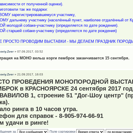
зависимости от полученной оценки).
иготовили так же подарки:
ВОМУ зарегистрировавшемуся участнику,
ОМУ дальнему участнику (населённый пункт, наиболее отдалённый от Кр
ОЙ молодой собаке-участнику (определяется по дате рождения).
ОЙ старшей собаке-участнику (определяется по дате рождения)
Е ПРОСТО ПРОВОДИМ ВЫСТАВКИ - МЫ ДЕЛАЕМ ПРАЗДНИК ПОРОД
oviy.Zver
» 07.09.2017, 03:52
трация на МОНО вельш корги пемброк заканчивается 15 сентября.
oviy.Zver
» 21.09.2017, 16:03
СТО ПРОВЕДЕНИЯ МОНОПОРОДНОЙ ВЫСТАВ
БРОК в КРАСНОЯРСКЕ 24 сентября 2017 год
 ВАВИЛОВ 1, строение 51 "Дог-Шоу центр" (п
ка).
ало ринга в 10 часов утра.
ефон для справок - 8-905-974-66-91
м удачи в ринге!
общения за:
Поле сортировки