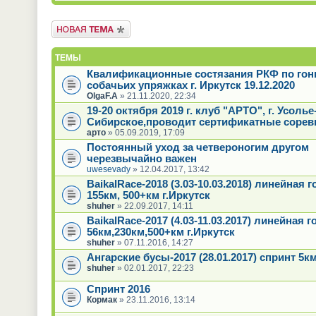
Новая тема
ТЕМЫ
Квалификационные состязания РКФ по гон
собачьих упряжках г. Иркутск 19.12.2020
OlgaF.A
» 21.11.2020, 22:34
19-20 октября 2019 г. клуб "АРТО", г. Усолье
Сибирское,проводит сертификатные сорев
арто
» 05.09.2019, 17:09
Постоянный уход за четвероногим другом
черезвычайно важен
uwesevady
» 12.04.2017, 13:42
BaikalRace-2018 (3.03-10.03.2018) линейная г
155км, 500+км г.Иркутск
shuher
» 22.09.2017, 14:11
BaikalRace-2017 (4.03-11.03.2017) линейная г
56км,230км,500+км г.Иркутск
shuher
» 07.11.2016, 14:27
Ангарские бусы-2017 (28.01.2017) спринт 5к
shuher
» 02.01.2017, 22:23
Спринт 2016
Кормак
» 23.11.2016, 13:14