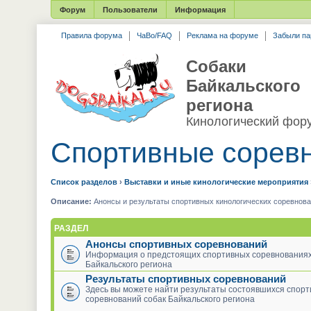
Форум
Пользователи
Информация
Правила форума
ЧаВо/FAQ
Реклама на форуме
Забыли па
Собаки
Байкальского
региона
Кинологический фор
Спортивные сорев
Список разделов
›
Выставки и иные кинологические мероприятия
Описание:
Анонсы и результаты спортивных кинологических соревнова
РАЗДЕЛ
Анонсы спортивных соревнований
Информация о предстоящих спортивных соревнованиях
Байкальского региона
Результаты спортивных соревнований
Здесь вы можете найти результаты состоявшихся спор
соревнований собак Байкальского региона