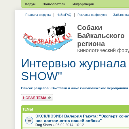
Форум
Пользователи
Информация
Правила форума
ЧаВо/FAQ
Реклама на форуме
Забыли па
Собаки
Байкальского
региона
Кинологический фор
Интервью журнала
SHOW"
Список разделов
›
Выставки и иные кинологические мероприятия
Новая тема
ТЕМЫ
ЭКСКЛЮЗИВ! Валерия Ракута: "Эксперт хоче
все достоинства вашей собаки"
Dog Show
» 06.02.2014, 10:12