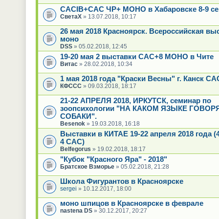
CACIB+САС ЧР+ МОНО в Хабаровске 8-9 се
СветаХ
» 13.07.2018, 10:17
26 мая 2018 Красноярск. Всероссийская вы
моно
DSS
» 05.02.2018, 12:45
19-20 мая 2 выставки САС+8 МОНО в Чите
Витас
» 28.02.2018, 10:34
1 мая 2018 года "Краски Весны" г. Канск С
КФССС
» 09.03.2018, 18:17
21-22 АПРЕЛЯ 2018, ИРКУТСК, семинар по
зоопсихологии "НА КАКОМ ЯЗЫКЕ ГОВОР
СОБАКИ".
Besenok
» 19.03.2018, 16:18
Выставки в КИТАЕ 19-22 апреля 2018 года (
4 CAC)
Belfegorus
» 19.02.2018, 18:17
"Кубок "Красного Яра" - 2018"
Братское Взморье
» 05.02.2018, 21:28
Школа Фигурантов в Красноярске
sergei
» 10.12.2017, 18:00
моно шпицов в Красноярске в феврале
nastena DS
» 30.12.2017, 20:27