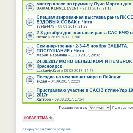
мастер класс по грумингу Луис Мартин дел
BAIKAL KENNEL EVENT
» 21.11.2017, 21:11
Специализированная выставка ранга ПК 
ЕЗДОВЫХ СОБАК г. Чита
sveta4475
» 08.09.2017, 21:29
2-3 декабря две выставки ранга САС-КЧФ в
Витас
» 28.09.2017, 11:06
Семинар-тренинг 2-3-4-5 ноября ЗАЩИТА,
ПОСЛУШАНИЕ г.Чита
Мария_Баранова
» 11.10.2017, 20:32
24.09.2017 МОНО ВЕЛЬШ КОРГИ ПЕМБРОК 
Красноярск
Laskoviy.Zver
» 09.08.2017, 14:47
Поездка на чемпионат мира в Лейпциг
зидан
» 04.09.2017, 22:23
Пристраиваю участие в CACIB г.Улан-Удэ 19
2017г
Хаттори
» 09.08.2017, 17:54
Показать темы за:
Поле сортир
Новая тема
Вернуться в Список разделов