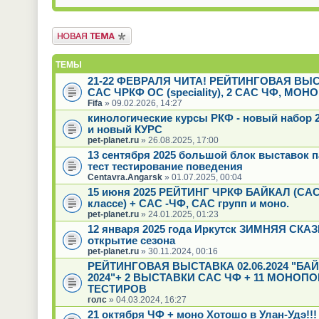
Новая тема
ТЕМЫ
21-22 ФЕВРАЛЯ ЧИТА! РЕЙТИНГОВАЯ ВЫ
САС ЧРКФ ОС (speciality), 2 САС ЧФ, МОН
Fifa
» 09.02.2026, 14:27
кинологические курсы РКФ - новый набор 2
и новый КУРС
pet-planet.ru
» 26.08.2025, 17:00
13 сентября 2025 большой блок выставок 
тест тестирование поведения
Centavra.Angarsk
» 01.07.2025, 00:04
15 июня 2025 РЕЙТИНГ ЧРКФ БАЙКАЛ (САС
классе) + САС -ЧФ, САС групп и моно.
pet-planet.ru
» 24.01.2025, 01:23
12 января 2025 года Иркутск ЗИМНЯЯ СКАЗК
открытие сезона
pet-planet.ru
» 30.11.2024, 00:16
РЕЙТИНГОВАЯ ВЫСТАВКА 02.06.2024 "БА
2024"+ 2 ВЫСТАВКИ САС ЧФ + 11 МОНОПО
ТЕСТИРОВ
голс
» 04.03.2024, 16:27
21 октября ЧФ + моно Хотошо в Улан-Удэ!!!