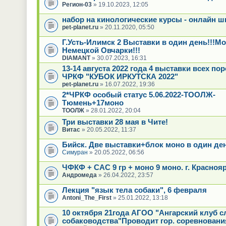
Регион-03
» 19.10.2023, 12:05
набор на кинологические курсы - онлайн ш
pet-planet.ru
» 20.11.2020, 05:50
Г.Усть-Илимск 2 Выставки в один день!!!М
Немецкой Овчарки!!!
DIAMANT
» 30.07.2023, 16:31
13-14 августа 2022 года 4 выставки всех по
ЧРКФ "КУБОК ИРКУТСКА 2022"
pet-planet.ru
» 16.07.2022, 19:36
2*ЧРКФ особый статус 5.06.2022-ТООЛЖ-
Тюмень+17моно
ТООЛЖ
» 28.01.2022, 20:04
Три выставки 28 мая в Чите!
Витас
» 20.05.2022, 11:37
Бийск. Две выставки+блок моно в один де
Симуран
» 20.05.2022, 06:56
ЧФКФ + САС 9 гр + моно 9 моно. г. Краснояр
Андромеда
» 26.04.2022, 23:57
Лекция "язык тела собаки", 6 февраля
Antoni_The_First
» 25.01.2022, 13:18
10 октября 21года АГОО "Ангарский клуб 
собаководства"Проводит гор. соревновани