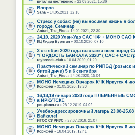
виталий нестеренко
» 22.09.2021, 15:36
Вопрос
Saha
» 14.05.2021, 12:18
Стресс у собак: (не) выносимая жизнь в б
городе. Семинар
Antoni_The_First
» 14.01.2021, 22:30
24.10. 2020 Улан-Удэ САС ЧФ + МОНО САО 
КЦ Лидер Бурятия
» 03.10.2020, 07:10
3 октября 2020 года выставка всех пород 
"ГОРДОСТЬ БАЙКАЛА 2020" ( САС + CAC гр
toybreeds-club
» 10.04.2020, 01:29
Практический семинар по РИПБД (розыск и
битой дичи) 5 и 6 сентября
Antoni_The_First
» 24.08.2020, 15:04
МОНО Немецких Овчарок КЧК Иркутск 4 ию
Корифей
» 31.05.2020, 18:30
16,18,19 января 2020 года ПЛЕМЕННЫЕ С
в ИРКУТСКЕ
pet-planet.ru
» 28.12.2019, 04:02
Учебно-дрессировочный лагерь 23.08-25.08
Байкале!
ИГОО СИРИУС
» 27.07.2019, 21:07
МОНО Немецких Овчарок КЧК Иркутск 6 ию
Корифей
» 18.04.2019, 12:41