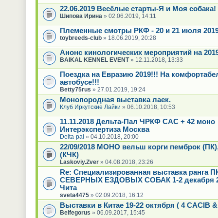
22.06.2019 Весёлые старты-Я и Моя собака!
Шипова Ирина
» 02.06.2019, 14:11
Племенные смотры РКФ - 20 и 21 июля 201
toybreeds-club
» 18.06.2019, 20:28
Анонс кинологических мероприятий на 2019 
BAIKAL KENNEL EVENT
» 12.11.2018, 13:33
Поездка на Евразию 2019!!! На комфортаб
автобусе!!!
Betty75rus
» 27.01.2019, 19:24
Монопородная выставка лаек.
Клуб Иркутские Лайки
» 06.10.2018, 10:53
11.11.2018 Дельта-Пал ЧРКФ САС + 42 моно
Интерэкспертиза Москва
Delta-pal
» 04.10.2018, 20:00
22/09/2018 МОНО вельш корги пемброк (ПК)
(КЧК)
Laskoviy.Zver
» 04.08.2018, 23:26
Re: Специализированная выставка ранга П
СЕВЕРНЫХ ЕЗДОВЫХ СОБАК 1-2 декабря 20
Чита
sveta4475
» 02.09.2018, 16:12
Выставки в Китае 19-22 октября ( 4 CACIB &
Belfegorus
» 06.09.2017, 15:45