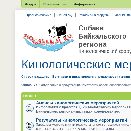
Форум
Пользователи
Информация
Правила форума
ЧаВо/FAQ
Реклама на форуме
Забыли па
Собаки
Байкальского
региона
Кинологический фор
Кинологические ме
Список разделов
›
Выставки и иные кинологические мероприятия
Описание:
Объявления о предстоящих выставках собак, соревнованиях,
РАЗДЕЛ
Анонсы кинологических мероприятий
Информация о предстоящих кинологических мероприят
Байкальского региона - выставках, соревнованиях
Результаты кинологических мероприятий
Здесь вы можете найти результаты состоявшихся кинол
выставок, соревнований Байкальского региона