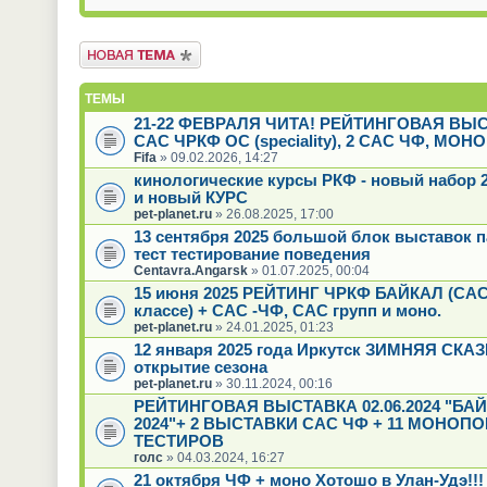
Новая тема
ТЕМЫ
21-22 ФЕВРАЛЯ ЧИТА! РЕЙТИНГОВАЯ ВЫ
САС ЧРКФ ОС (speciality), 2 САС ЧФ, МОН
Fifa
» 09.02.2026, 14:27
кинологические курсы РКФ - новый набор 2
и новый КУРС
pet-planet.ru
» 26.08.2025, 17:00
13 сентября 2025 большой блок выставок 
тест тестирование поведения
Centavra.Angarsk
» 01.07.2025, 00:04
15 июня 2025 РЕЙТИНГ ЧРКФ БАЙКАЛ (САС
классе) + САС -ЧФ, САС групп и моно.
pet-planet.ru
» 24.01.2025, 01:23
12 января 2025 года Иркутск ЗИМНЯЯ СКАЗК
открытие сезона
pet-planet.ru
» 30.11.2024, 00:16
РЕЙТИНГОВАЯ ВЫСТАВКА 02.06.2024 "БА
2024"+ 2 ВЫСТАВКИ САС ЧФ + 11 МОНОПО
ТЕСТИРОВ
голс
» 04.03.2024, 16:27
21 октября ЧФ + моно Хотошо в Улан-Удэ!!!