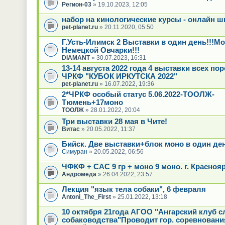
Регион-03
» 19.10.2023, 12:05
набор на кинологические курсы - онлайн ш
pet-planet.ru
» 20.11.2020, 05:50
Г.Усть-Илимск 2 Выставки в один день!!!М
Немецкой Овчарки!!!
DIAMANT
» 30.07.2023, 16:31
13-14 августа 2022 года 4 выставки всех по
ЧРКФ "КУБОК ИРКУТСКА 2022"
pet-planet.ru
» 16.07.2022, 19:36
2*ЧРКФ особый статус 5.06.2022-ТООЛЖ-
Тюмень+17моно
ТООЛЖ
» 28.01.2022, 20:04
Три выставки 28 мая в Чите!
Витас
» 20.05.2022, 11:37
Бийск. Две выставки+блок моно в один де
Симуран
» 20.05.2022, 06:56
ЧФКФ + САС 9 гр + моно 9 моно. г. Краснояр
Андромеда
» 26.04.2022, 23:57
Лекция "язык тела собаки", 6 февраля
Antoni_The_First
» 25.01.2022, 13:18
10 октября 21года АГОО "Ангарский клуб 
собаководства"Проводит гор. соревновани