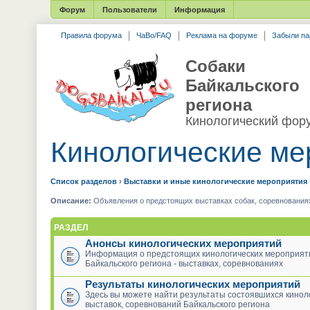
Форум
Пользователи
Информация
Правила форума
ЧаВо/FAQ
Реклама на форуме
Забыли па
Собаки
Байкальского
региона
Кинологический фор
Кинологические ме
Список разделов
›
Выставки и иные кинологические мероприятия
Описание:
Объявления о предстоящих выставках собак, соревнованиях,
РАЗДЕЛ
Анонсы кинологических мероприятий
Информация о предстоящих кинологических мероприят
Байкальского региона - выставках, соревнованиях
Результаты кинологических мероприятий
Здесь вы можете найти результаты состоявшихся кинол
выставок, соревнований Байкальского региона