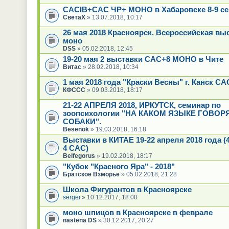
CACIB+САС ЧР+ МОНО в Хабаровске 8-9 се
СветаХ
» 13.07.2018, 10:17
26 мая 2018 Красноярск. Всероссийская вы
моно
DSS
» 05.02.2018, 12:45
19-20 мая 2 выставки САС+8 МОНО в Чите
Витас
» 28.02.2018, 10:34
1 мая 2018 года "Краски Весны" г. Канск С
КФССС
» 09.03.2018, 18:17
21-22 АПРЕЛЯ 2018, ИРКУТСК, семинар по
зоопсихологии "НА КАКОМ ЯЗЫКЕ ГОВОР
СОБАКИ".
Besenok
» 19.03.2018, 16:18
Выставки в КИТАЕ 19-22 апреля 2018 года (
4 CAC)
Belfegorus
» 19.02.2018, 18:17
"Кубок "Красного Яра" - 2018"
Братское Взморье
» 05.02.2018, 21:28
Школа Фигурантов в Красноярске
sergei
» 10.12.2017, 18:00
моно шпицов в Красноярске в феврале
nastena DS
» 30.12.2017, 20:27