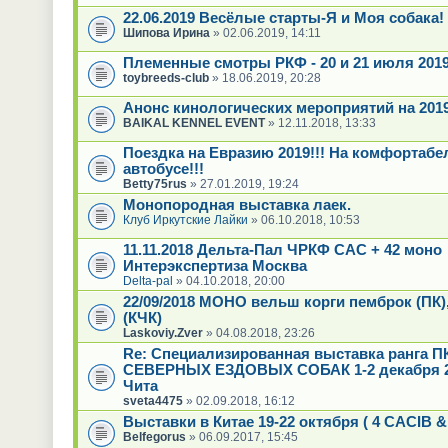
22.06.2019 Весёлые старты-Я и Моя собака!
Шипова Ирина
» 02.06.2019, 14:11
Племенные смотры РКФ - 20 и 21 июля 201
toybreeds-club
» 18.06.2019, 20:28
Анонс кинологических мероприятий на 2019 
BAIKAL KENNEL EVENT
» 12.11.2018, 13:33
Поездка на Евразию 2019!!! На комфортаб
автобусе!!!
Betty75rus
» 27.01.2019, 19:24
Монопородная выставка лаек.
Клуб Иркутские Лайки
» 06.10.2018, 10:53
11.11.2018 Дельта-Пал ЧРКФ САС + 42 моно
Интерэкспертиза Москва
Delta-pal
» 04.10.2018, 20:00
22/09/2018 МОНО вельш корги пемброк (ПК)
(КЧК)
Laskoviy.Zver
» 04.08.2018, 23:26
Re: Специализированная выставка ранга П
СЕВЕРНЫХ ЕЗДОВЫХ СОБАК 1-2 декабря 20
Чита
sveta4475
» 02.09.2018, 16:12
Выставки в Китае 19-22 октября ( 4 CACIB &
Belfegorus
» 06.09.2017, 15:45