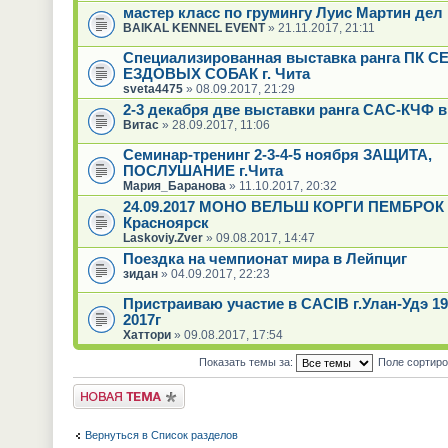
мастер класс по грумингу Луис Мартин дел
BAIKAL KENNEL EVENT
» 21.11.2017, 21:11
Специализированная выставка ранга ПК 
ЕЗДОВЫХ СОБАК г. Чита
sveta4475
» 08.09.2017, 21:29
2-3 декабря две выставки ранга САС-КЧФ в
Витас
» 28.09.2017, 11:06
Семинар-тренинг 2-3-4-5 ноября ЗАЩИТА,
ПОСЛУШАНИЕ г.Чита
Мария_Баранова
» 11.10.2017, 20:32
24.09.2017 МОНО ВЕЛЬШ КОРГИ ПЕМБРОК 
Красноярск
Laskoviy.Zver
» 09.08.2017, 14:47
Поездка на чемпионат мира в Лейпциг
зидан
» 04.09.2017, 22:23
Пристраиваю участие в CACIB г.Улан-Удэ 19
2017г
Хаттори
» 09.08.2017, 17:54
Показать темы за:
Поле сортир
Новая тема
Вернуться в Список разделов