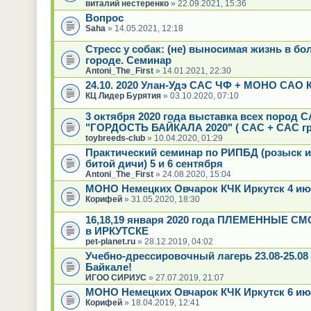
виталий нестеренко
» 22.09.2021, 15:36
Вопрос
Saha
» 14.05.2021, 12:18
Стресс у собак: (не) выносимая жизнь в б
городе. Семинар
Antoni_The_First
» 14.01.2021, 22:30
24.10. 2020 Улан-Удэ САС ЧФ + МОНО САО 
КЦ Лидер Бурятия
» 03.10.2020, 07:10
3 октября 2020 года выставка всех пород 
"ГОРДОСТЬ БАЙКАЛА 2020" ( САС + CAC гр
toybreeds-club
» 10.04.2020, 01:29
Практический семинар по РИПБД (розыск и
битой дичи) 5 и 6 сентября
Antoni_The_First
» 24.08.2020, 15:04
МОНО Немецких Овчарок КЧК Иркутск 4 ию
Корифей
» 31.05.2020, 18:30
16,18,19 января 2020 года ПЛЕМЕННЫЕ С
в ИРКУТСКЕ
pet-planet.ru
» 28.12.2019, 04:02
Учебно-дрессировочный лагерь 23.08-25.08
Байкале!
ИГОО СИРИУС
» 27.07.2019, 21:07
МОНО Немецких Овчарок КЧК Иркутск 6 ию
Корифей
» 18.04.2019, 12:41