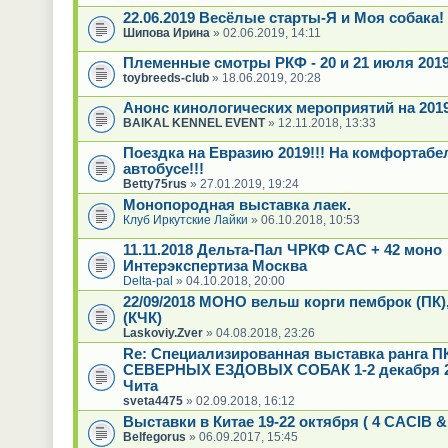
22.06.2019 Весёлые старты-Я и Моя собака!
Шипова Ирина
» 02.06.2019, 14:11
Племенные смотры РКФ - 20 и 21 июля 201
toybreeds-club
» 18.06.2019, 20:28
Анонс кинологических мероприятий на 2019 
BAIKAL KENNEL EVENT
» 12.11.2018, 13:33
Поездка на Евразию 2019!!! На комфортаб
автобусе!!!
Betty75rus
» 27.01.2019, 19:24
Монопородная выставка лаек.
Клуб Иркутские Лайки
» 06.10.2018, 10:53
11.11.2018 Дельта-Пал ЧРКФ САС + 42 моно
Интерэкспертиза Москва
Delta-pal
» 04.10.2018, 20:00
22/09/2018 МОНО вельш корги пемброк (ПК)
(КЧК)
Laskoviy.Zver
» 04.08.2018, 23:26
Re: Специализированная выставка ранга П
СЕВЕРНЫХ ЕЗДОВЫХ СОБАК 1-2 декабря 20
Чита
sveta4475
» 02.09.2018, 16:12
Выставки в Китае 19-22 октября ( 4 CACIB &
Belfegorus
» 06.09.2017, 15:45