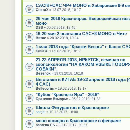
CACIB+САС ЧР+ МОНО в Хабаровске 8-9 се
СветаХ
» 13.07.2018, 10:17
26 мая 2018 Красноярск. Всероссийская вы
моно
DSS
» 05.02.2018, 12:45
19-20 мая 2 выставки САС+8 МОНО в Чите
Витас
» 28.02.2018, 10:34
1 мая 2018 года "Краски Весны" г. Канск С
КФССС
» 09.03.2018, 18:17
21-22 АПРЕЛЯ 2018, ИРКУТСК, семинар по
зоопсихологии "НА КАКОМ ЯЗЫКЕ ГОВОР
СОБАКИ".
Besenok
» 19.03.2018, 16:18
Выставки в КИТАЕ 19-22 апреля 2018 года (
4 CAC)
Belfegorus
» 19.02.2018, 18:17
"Кубок "Красного Яра" - 2018"
Братское Взморье
» 05.02.2018, 21:28
Школа Фигурантов в Красноярске
sergei
» 10.12.2017, 18:00
моно шпицов в Красноярске в феврале
nastena DS
» 30.12.2017, 20:27