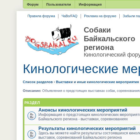
Форум
Пользователи
Информация
Правила форума
ЧаВо/FAQ
Реклама на форуме
Забыли па
Собаки
Байкальского
региона
Кинологический фор
Кинологические ме
Список разделов
›
Выставки и иные кинологические мероприятия
Описание:
Объявления о предстоящих выставках собак, соревнованиях,
РАЗДЕЛ
Анонсы кинологических мероприятий
Информация о предстоящих кинологических мероприят
Байкальского региона - выставках, соревнованиях
Результаты кинологических мероприятий
Здесь вы можете найти результаты состоявшихся кинол
выставок, соревнований Байкальского региона