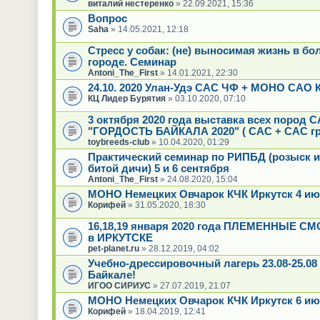
виталий нестеренко
» 22.09.2021, 15:36
Вопрос
Saha
» 14.05.2021, 12:18
Стресс у собак: (не) выносимая жизнь в б
городе. Семинар
Antoni_The_First
» 14.01.2021, 22:30
24.10. 2020 Улан-Удэ САС ЧФ + МОНО САО 
КЦ Лидер Бурятия
» 03.10.2020, 07:10
3 октября 2020 года выставка всех пород 
"ГОРДОСТЬ БАЙКАЛА 2020" ( САС + CAC гр
toybreeds-club
» 10.04.2020, 01:29
Практический семинар по РИПБД (розыск и
битой дичи) 5 и 6 сентября
Antoni_The_First
» 24.08.2020, 15:04
МОНО Немецких Овчарок КЧК Иркутск 4 ию
Корифей
» 31.05.2020, 18:30
16,18,19 января 2020 года ПЛЕМЕННЫЕ С
в ИРКУТСКЕ
pet-planet.ru
» 28.12.2019, 04:02
Учебно-дрессировочный лагерь 23.08-25.08
Байкале!
ИГОО СИРИУС
» 27.07.2019, 21:07
МОНО Немецких Овчарок КЧК Иркутск 6 ию
Корифей
» 18.04.2019, 12:41