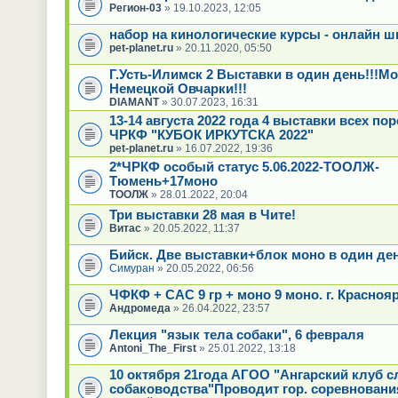
Регион-03
» 19.10.2023, 12:05
набор на кинологические курсы - онлайн ш
pet-planet.ru
» 20.11.2020, 05:50
Г.Усть-Илимск 2 Выставки в один день!!!М
Немецкой Овчарки!!!
DIAMANT
» 30.07.2023, 16:31
13-14 августа 2022 года 4 выставки всех по
ЧРКФ "КУБОК ИРКУТСКА 2022"
pet-planet.ru
» 16.07.2022, 19:36
2*ЧРКФ особый статус 5.06.2022-ТООЛЖ-
Тюмень+17моно
ТООЛЖ
» 28.01.2022, 20:04
Три выставки 28 мая в Чите!
Витас
» 20.05.2022, 11:37
Бийск. Две выставки+блок моно в один де
Симуран
» 20.05.2022, 06:56
ЧФКФ + САС 9 гр + моно 9 моно. г. Краснояр
Андромеда
» 26.04.2022, 23:57
Лекция "язык тела собаки", 6 февраля
Antoni_The_First
» 25.01.2022, 13:18
10 октября 21года АГОО "Ангарский клуб 
собаководства"Проводит гор. соревновани