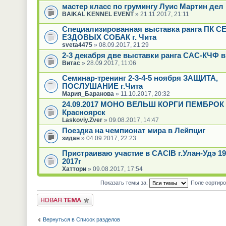
мастер класс по грумингу Луис Мартин дел
BAIKAL KENNEL EVENT
» 21.11.2017, 21:11
Специализированная выставка ранга ПК 
ЕЗДОВЫХ СОБАК г. Чита
sveta4475
» 08.09.2017, 21:29
2-3 декабря две выставки ранга САС-КЧФ в
Витас
» 28.09.2017, 11:06
Семинар-тренинг 2-3-4-5 ноября ЗАЩИТА,
ПОСЛУШАНИЕ г.Чита
Мария_Баранова
» 11.10.2017, 20:32
24.09.2017 МОНО ВЕЛЬШ КОРГИ ПЕМБРОК 
Красноярск
Laskoviy.Zver
» 09.08.2017, 14:47
Поездка на чемпионат мира в Лейпциг
зидан
» 04.09.2017, 22:23
Пристраиваю участие в CACIB г.Улан-Удэ 19
2017г
Хаттори
» 09.08.2017, 17:54
Показать темы за:
Поле сортир
Новая тема
Вернуться в Список разделов