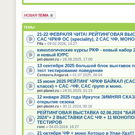
Новая тема
ТЕМЫ
21-22 ФЕВРАЛЯ ЧИТА! РЕЙТИНГОВАЯ ВЫ
САС ЧРКФ ОС (speciality), 2 САС ЧФ, МОН
Fifa
» 09.02.2026, 14:27
кинологические курсы РКФ - новый набор 2
и новый КУРС
pet-planet.ru
» 26.08.2025, 17:00
13 сентября 2025 большой блок выставок 
тест тестирование поведения
Centavra.Angarsk
» 01.07.2025, 00:04
15 июня 2025 РЕЙТИНГ ЧРКФ БАЙКАЛ (САС
классе) + САС -ЧФ, САС групп и моно.
pet-planet.ru
» 24.01.2025, 01:23
12 января 2025 года Иркутск ЗИМНЯЯ СКАЗК
открытие сезона
pet-planet.ru
» 30.11.2024, 00:16
РЕЙТИНГОВАЯ ВЫСТАВКА 02.06.2024 "БА
2024"+ 2 ВЫСТАВКИ САС ЧФ + 11 МОНОПО
ТЕСТИРОВ
голс
» 04.03.2024, 16:27
21 октября ЧФ + моно Хотошо в Улан-Удэ!!!