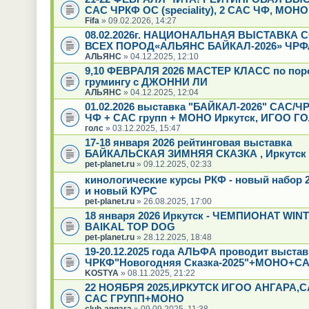
САС ЧРКФ ОС (speciality), 2 САС ЧФ, МОН
Fifa
» 09.02.2026, 14:27
08.02.2026г. НАЦИОНАЛЬНАЯ ВЫСТАВКА 
ВСЕХ ПОРОД«АЛЬЯНС БАЙКАЛ-2026» ЧРФ
АЛЬЯНС
» 04.12.2025, 12:10
9,10 ФЕВРАЛЯ 2026 МАСТЕР КЛАСС по пор
грумингу с ДЖОННИ ЛИ
АЛЬЯНС
» 04.12.2025, 12:04
01.02.2026 выставка "БАЙКАЛ-2026" САС/Ч
ЧФ + САС групп + МОНО Иркутск, ИГОО Г
голс
» 03.12.2025, 15:47
17-18 января 2026 рейтинговая выставка
БАЙКАЛЬСКАЯ ЗИМНЯЯ СКАЗКА , Иркутск
pet-planet.ru
» 09.12.2025, 02:33
кинологические курсы РКФ - новый набор 2
и новый КУРС
pet-planet.ru
» 26.08.2025, 17:00
18 января 2026 Иркутск - ЧЕМПИОНАТ WIN
BAIKAL TOP DOG
pet-planet.ru
» 28.12.2025, 18:48
19-20.12.2025 года АЛЬФА проводит выстав
ЧРКФ"Новогодняя Сказка-2025"+МОНО+СА
KOSTYA
» 08.11.2025, 21:22
22 НОЯБРЯ 2025,ИРКУТСК ИГОО АНГАРА,
САС ГРУПП+МОНО
club-angara
» 09.09.2025, 11:38