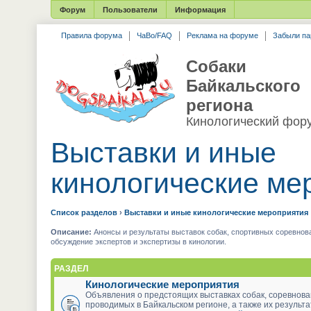
Форум
Пользователи
Информация
Правила форума
ЧаВо/FAQ
Реклама на форуме
Забыли па
Собаки
Байкальского
региона
Кинологический фор
Выставки и иные
кинологические ме
Список разделов
›
Выставки и иные кинологические мероприятия
Описание:
Анонсы и результаты выставок собак, спортивных соревнова
обсуждение экспертов и экспертизы в кинологии.
РАЗДЕЛ
Кинологические мероприятия
Объявления о предстоящих выставках собак, соревнова
проводимых в Байкальском регионе, а также их результ