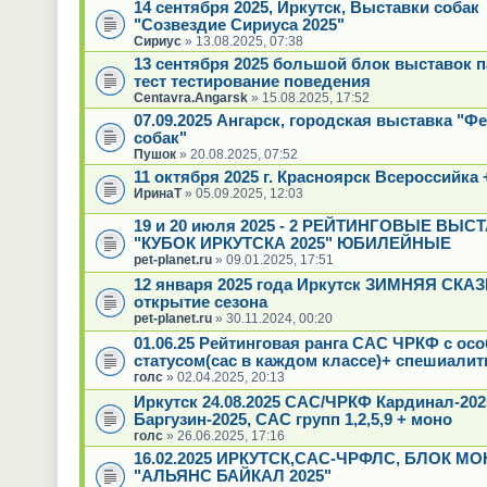
14 сентября 2025, Иркутск, Выставки собак
"Созвездие Сириуса 2025"
Сириус
» 13.08.2025, 07:38
13 сентября 2025 большой блок выставок 
тест тестирование поведения
Centavra.Angarsk
» 15.08.2025, 17:52
07.09.2025 Ангарск, городская выставка "Ф
собак"
Пушок
» 20.08.2025, 07:52
11 октября 2025 г. Красноярск Всероссийка 
ИринаТ
» 05.09.2025, 12:03
19 и 20 июля 2025 - 2 РЕЙТИНГОВЫЕ ВЫС
"КУБОК ИРКУТСКА 2025" ЮБИЛЕЙНЫЕ
pet-planet.ru
» 09.01.2025, 17:51
12 января 2025 года Иркутск ЗИМНЯЯ СКАЗК
открытие сезона
pet-planet.ru
» 30.11.2024, 00:20
01.06.25 Рейтинговая ранга САС ЧРКФ с ос
статусом(сас в каждом классе)+ спешиалит
голс
» 02.04.2025, 20:13
Иркутск 24.08.2025 САС/ЧРКФ Кардинал-20
Баргузин-2025, САС групп 1,2,5,9 + моно
голс
» 26.06.2025, 17:16
16.02.2025 ИРКУТСК,САС-ЧРФЛС, БЛОК МО
"АЛЬЯНС БАЙКАЛ 2025"