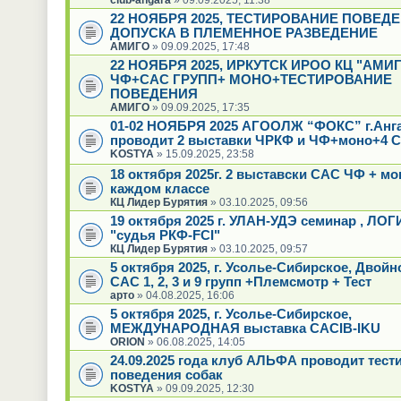
22 НОЯБРЯ 2025, ТЕСТИРОВАНИЕ ПОВЕД
ДОПУСКА В ПЛЕМЕННОЕ РАЗВЕДЕНИЕ
АМИГО
» 09.09.2025, 17:48
22 НОЯБРЯ 2025, ИРКУТСК ИРОО КЦ "АМИГ
ЧФ+САС ГРУПП+ МОНО+ТЕСТИРОВАНИЕ
ПОВЕДЕНИЯ
АМИГО
» 09.09.2025, 17:35
01-02 НОЯБРЯ 2025 АГООЛЖ “ФОКС” г.Анг
проводит 2 выставки ЧРКФ и ЧФ+моно+4 С
KOSTYA
» 15.09.2025, 23:58
18 октября 2025г. 2 выставски САС ЧФ + мо
каждом классе
КЦ Лидер Бурятия
» 03.10.2025, 09:56
19 октября 2025 г. УЛАН-УДЭ семинар , ЛО
"судья РКФ-FCI"
КЦ Лидер Бурятия
» 03.10.2025, 09:57
5 октября 2025, г. Усолье-Сибирское, Двой
САС 1, 2, 3 и 9 групп +Племсмотр + Тест
арто
» 04.08.2025, 16:06
5 октября 2025, г. Усолье-Сибирское,
МЕЖДУНАРОДНАЯ выставка CACIB-IKU
ORION
» 06.08.2025, 14:05
24.09.2025 года клуб АЛЬФА проводит тест
поведения собак
KOSTYA
» 09.09.2025, 12:30