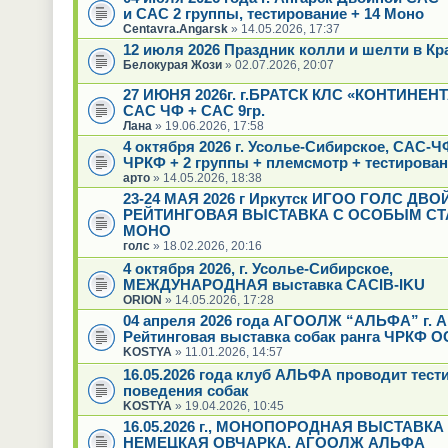
и САС 2 группы, тестирование + 14 Моно
Centavra.Angarsk
» 14.05.2026, 17:37
12 июля 2026 Праздник колли и шелти в Кр
Белокурая Жози
» 02.07.2026, 20:07
27 ИЮНЯ 2026г. г.БРАТСК КЛС «КОНТИНЕН
САС ЧФ + САС 9гр.
Лана
» 19.06.2026, 17:58
4 октября 2026 г. Усолье-Сибирское, САС-
ЧРКФ + 2 группы + племсмотр + тестирова
арто
» 14.05.2026, 18:38
23-24 МАЯ 2026 г Иркутск ИГОО ГОЛС ДВ
РЕЙТИНГОВАЯ ВЫСТАВКА С ОСОБЫМ СТ
МОНО
голс
» 18.02.2026, 20:16
4 октября 2026, г. Усолье-Сибирское,
МЕЖДУНАРОДНАЯ выставка CACIB-IKU
ORION
» 14.05.2026, 17:28
04 апреля 2026 года АГООЛЖ “АЛЬФА” г. А
Рейтинговая выставка собак ранга ЧРКФ О
KOSTYA
» 11.01.2026, 14:57
16.05.2026 года клуб АЛЬФА проводит тест
поведения собак
KOSTYA
» 19.04.2026, 10:45
16.05.2026 г., МОНОПОРОДНАЯ ВЫСТАВКА
НЕМЕЦКАЯ ОВЧАРКА, АГООЛЖ АЛЬФА