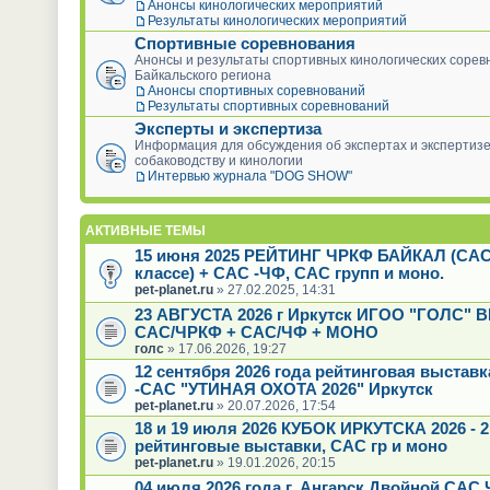
Анонсы кинологических мероприятий
Результаты кинологических мероприятий
Спортивные соревнования
Анонсы и результаты спортивных кинологических сорев
Байкальского региона
Анонсы спортивных соревнований
Результаты спортивных соревнований
Эксперты и экспертиза
Информация для обсуждения об экспертах и экспертизе
собаководству и кинологии
Интервью журнала "DOG SHOW"
АКТИВНЫЕ ТЕМЫ
15 июня 2025 РЕЙТИНГ ЧРКФ БАЙКАЛ (САС
классе) + САС -ЧФ, САС групп и моно.
pet-planet.ru
» 27.02.2025, 14:31
23 АВГУСТА 2026 г Иркутск ИГОО "ГОЛС"
САС/ЧРКФ + САС/ЧФ + МОНО
голс
» 17.06.2026, 19:27
12 сентября 2026 года рейтинговая выстав
-САС "УТИНАЯ ОХОТА 2026" Иркутск
pet-planet.ru
» 20.07.2026, 17:54
18 и 19 июля 2026 КУБОК ИРКУТСКА 2026 - 2
рейтинговые выставки, САС гр и моно
pet-planet.ru
» 19.01.2026, 20:15
04 июля 2026 года г. Ангарск Двойной САС 