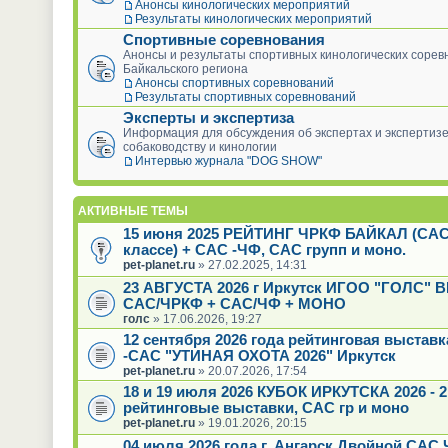
Анонсы кинологических мероприятий
Результаты кинологических мероприятий
Спортивные соревнования
Анонсы и результаты спортивных кинологических сорев
Байкальского региона
Анонсы спортивных соревнований
Результаты спортивных соревнований
Эксперты и экспертиза
Информация для обсуждения об экспертах и экспертизе
собаководству и кинологии
Интервью журнала "DOG SHOW"
АКТИВНЫЕ ТЕМЫ
15 июня 2025 РЕЙТИНГ ЧРКФ БАЙКАЛ (САС
классе) + САС -ЧФ, САС групп и моно.
pet-planet.ru
» 27.02.2025, 14:31
23 АВГУСТА 2026 г Иркутск ИГОО "ГОЛС"
САС/ЧРКФ + САС/ЧФ + МОНО
голс
» 17.06.2026, 19:27
12 сентября 2026 года рейтинговая выстав
-САС "УТИНАЯ ОХОТА 2026" Иркутск
pet-planet.ru
» 20.07.2026, 17:54
18 и 19 июля 2026 КУБОК ИРКУТСКА 2026 - 2
рейтинговые выставки, САС гр и моно
pet-planet.ru
» 19.01.2026, 20:15
04 июля 2026 года г. Ангарск Двойной САС 