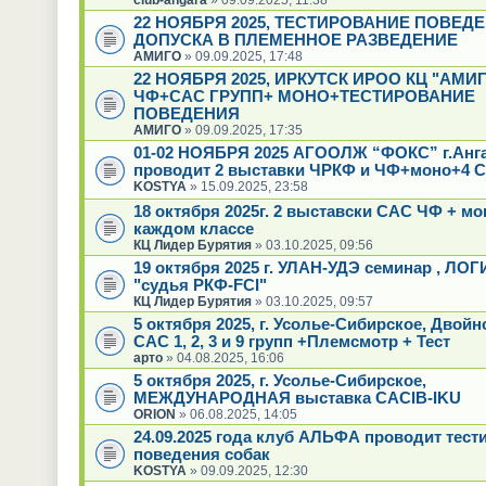
22 НОЯБРЯ 2025, ТЕСТИРОВАНИЕ ПОВЕД
ДОПУСКА В ПЛЕМЕННОЕ РАЗВЕДЕНИЕ
АМИГО
» 09.09.2025, 17:48
22 НОЯБРЯ 2025, ИРКУТСК ИРОО КЦ "АМИГ
ЧФ+САС ГРУПП+ МОНО+ТЕСТИРОВАНИЕ
ПОВЕДЕНИЯ
АМИГО
» 09.09.2025, 17:35
01-02 НОЯБРЯ 2025 АГООЛЖ “ФОКС” г.Анг
проводит 2 выставки ЧРКФ и ЧФ+моно+4 С
KOSTYA
» 15.09.2025, 23:58
18 октября 2025г. 2 выставски САС ЧФ + мо
каждом классе
КЦ Лидер Бурятия
» 03.10.2025, 09:56
19 октября 2025 г. УЛАН-УДЭ семинар , ЛО
"судья РКФ-FCI"
КЦ Лидер Бурятия
» 03.10.2025, 09:57
5 октября 2025, г. Усолье-Сибирское, Двой
САС 1, 2, 3 и 9 групп +Племсмотр + Тест
арто
» 04.08.2025, 16:06
5 октября 2025, г. Усолье-Сибирское,
МЕЖДУНАРОДНАЯ выставка CACIB-IKU
ORION
» 06.08.2025, 14:05
24.09.2025 года клуб АЛЬФА проводит тест
поведения собак
KOSTYA
» 09.09.2025, 12:30