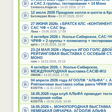
и САС 2 группы, тестирование + 14 Моно
Centavra.Angarsk
» 14.05.2026, 17:37
12 июля 2026 Праздник колли и шелти в Кр
Белокурая Жози
» 02.07.2026, 20:07
27 ИЮНЯ 2026г. г.БРАТСК КЛС «КОНТИНЕН
САС ЧФ + САС 9гр.
Лана
» 19.06.2026, 17:58
4 октября 2026 г. Усолье-Сибирское, САС-
ЧРКФ + 2 группы + племсмотр + тестирова
арто
» 14.05.2026, 18:38
23-24 МАЯ 2026 г Иркутск ИГОО ГОЛС ДВ
РЕЙТИНГОВАЯ ВЫСТАВКА С ОСОБЫМ СТ
МОНО
голс
» 18.02.2026, 20:16
4 октября 2026, г. Усолье-Сибирское,
МЕЖДУНАРОДНАЯ выставка CACIB-IKU
ORION
» 14.05.2026, 17:28
04 апреля 2026 года АГООЛЖ “АЛЬФА” г. А
Рейтинговая выставка собак ранга ЧРКФ О
KOSTYA
» 11.01.2026, 14:57
16.05.2026 года клуб АЛЬФА проводит тест
поведения собак
KOSTYA
» 19.04.2026, 10:45
16.05.2026 г., МОНОПОРОДНАЯ ВЫСТАВКА
НЕМЕЦКАЯ ОВЧАРКА, АГООЛЖ АЛЬФА