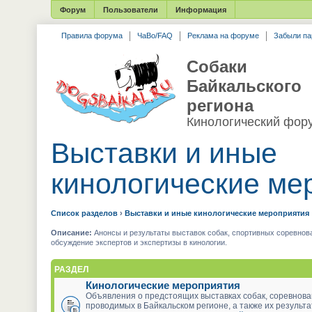
Форум
Пользователи
Информация
Правила форума
ЧаВо/FAQ
Реклама на форуме
Забыли па
Собаки
Байкальского
региона
Кинологический фор
Выставки и иные
кинологические ме
Список разделов
›
Выставки и иные кинологические мероприятия
Описание:
Анонсы и результаты выставок собак, спортивных соревнова
обсуждение экспертов и экспертизы в кинологии.
РАЗДЕЛ
Кинологические мероприятия
Объявления о предстоящих выставках собак, соревнова
проводимых в Байкальском регионе, а также их результ