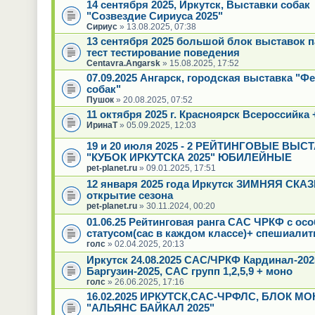
14 сентября 2025, Иркутск, Выставки собак
"Созвездие Сириуса 2025"
Сириус
» 13.08.2025, 07:38
13 сентября 2025 большой блок выставок 
тест тестирование поведения
Centavra.Angarsk
» 15.08.2025, 17:52
07.09.2025 Ангарск, городская выставка "Ф
собак"
Пушок
» 20.08.2025, 07:52
11 октября 2025 г. Красноярск Всероссийка 
ИринаТ
» 05.09.2025, 12:03
19 и 20 июля 2025 - 2 РЕЙТИНГОВЫЕ ВЫС
"КУБОК ИРКУТСКА 2025" ЮБИЛЕЙНЫЕ
pet-planet.ru
» 09.01.2025, 17:51
12 января 2025 года Иркутск ЗИМНЯЯ СКАЗК
открытие сезона
pet-planet.ru
» 30.11.2024, 00:20
01.06.25 Рейтинговая ранга САС ЧРКФ с ос
статусом(сас в каждом классе)+ спешиалит
голс
» 02.04.2025, 20:13
Иркутск 24.08.2025 САС/ЧРКФ Кардинал-20
Баргузин-2025, САС групп 1,2,5,9 + моно
голс
» 26.06.2025, 17:16
16.02.2025 ИРКУТСК,САС-ЧРФЛС, БЛОК МО
"АЛЬЯНС БАЙКАЛ 2025"