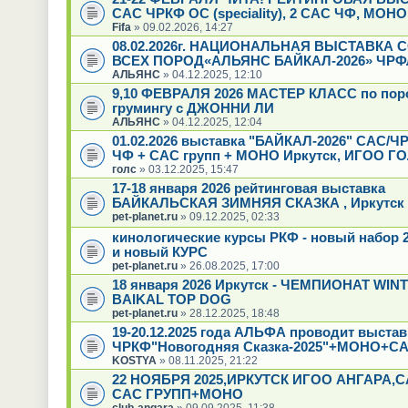
САС ЧРКФ ОС (speciality), 2 САС ЧФ, МОН
Fifa
» 09.02.2026, 14:27
08.02.2026г. НАЦИОНАЛЬНАЯ ВЫСТАВКА 
ВСЕХ ПОРОД«АЛЬЯНС БАЙКАЛ-2026» ЧРФ
АЛЬЯНС
» 04.12.2025, 12:10
9,10 ФЕВРАЛЯ 2026 МАСТЕР КЛАСС по пор
грумингу с ДЖОННИ ЛИ
АЛЬЯНС
» 04.12.2025, 12:04
01.02.2026 выставка "БАЙКАЛ-2026" САС/Ч
ЧФ + САС групп + МОНО Иркутск, ИГОО Г
голс
» 03.12.2025, 15:47
17-18 января 2026 рейтинговая выставка
БАЙКАЛЬСКАЯ ЗИМНЯЯ СКАЗКА , Иркутск
pet-planet.ru
» 09.12.2025, 02:33
кинологические курсы РКФ - новый набор 2
и новый КУРС
pet-planet.ru
» 26.08.2025, 17:00
18 января 2026 Иркутск - ЧЕМПИОНАТ WIN
BAIKAL TOP DOG
pet-planet.ru
» 28.12.2025, 18:48
19-20.12.2025 года АЛЬФА проводит выстав
ЧРКФ"Новогодняя Сказка-2025"+МОНО+СА
KOSTYA
» 08.11.2025, 21:22
22 НОЯБРЯ 2025,ИРКУТСК ИГОО АНГАРА,
САС ГРУПП+МОНО
club-angara
» 09.09.2025, 11:38